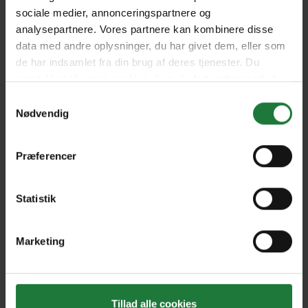
Gardeners' World
, Good Organic
sociale medier, annonceringspartnere og
Gardening,
Homes & Gardens
, Odla,
analysepartnere. Vores partnere kan kombinere disse
The English Garden, Living Etc.,
data med andre oplysninger, du har givet dem, eller som
House & Garden, Good Homes.
de har indsamlet fra din brug af deres tjenester. Du
samtykker til vores cookies, hvis du fortsætter med at
Mænd
anvende vores hjemmeside.
Samtykkevalg
Nødvendig
Cycle World,
STUFF
, Da Man, Golf
Monthly,
Maxim
, GQ, Inc.
Magazine,
Top Gear
, Men's Health,
Præferencer
WIRED
, Popular Science,
FHM
,
Whisky Advocate, World
Statistik
Soccer,
T3.
Musik
Marketing
UNCUT
, Bass Player, BBC Music
Magazine, Beat, Billboard
Magazine, Classic Rock, Electronic
Tillad alle cookies