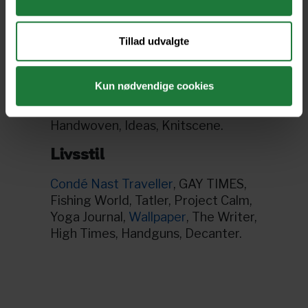
Music, Guitar Magazine.
Hobby & DIY
Tillad udvalgte
The Knitter
, Cardmaking &
Papercraft, Creative Knitting,
Kun nødvendige cookies
Creative Beading Magazine, Cross
Stitch Crazy, Digital Photo Pro,
Handwoven, Ideas, Knitscene.
Livsstil
Condé Nast Traveller
, GAY TIMES,
Fishing World, Tatler, Project Calm,
Yoga Journal,
Wallpaper
, The Writer,
High Times, Handguns, Decanter.