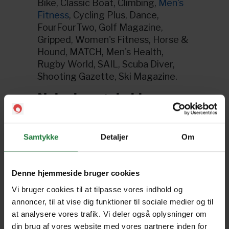
Bike, Classic Boat, Climbing,
Men's
Fitness
, Cycling Plus, Dance,
FourFourTwo, Golf Magazine,
Gripped, Women's Fitness, Horse &
Hound, MATCH, Men's Health,
Rugby World, SAIL, Scuba Diver,
Shooting Gazette, Ski Magazine.
Nyheder og sladder
In Touch Weekly
, Women's Weekly,
HELLO! Magazine
, Chat, NW
Samtykke
Detaljer
Om
Magazine, New Idea, OK Magazine,
TIME Magazine
,
The New Yorker
,
New York Magazine,
The Hollywood
Denne hjemmeside bruger cookies
Reporter
.
Vi bruger cookies til at tilpasse vores indhold og
Bolig og have
annoncer, til at vise dig funktioner til sociale medier og til
at analysere vores trafik. Vi deler også oplysninger om
Gardens Illustrated Magazine,
BBC
din brug af vores website med vores partnere inden for