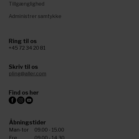
Tillgænglighed
Administrer samtykke
Ring til os
+45 72 34 20 81
Skriv til os
pling@aller.com
Find os her
Åbningstider
Man-tor
09.00 - 15.00
Fre
09.00 - 14.30