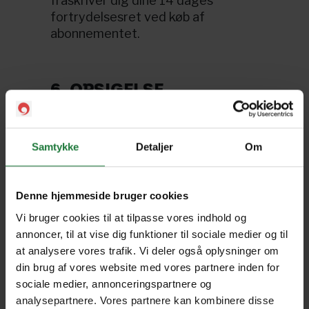
fraskriver dig dine 14 dages
fortrydelsesret ved køb af
abonnementet.
6. OPSIGELSE
6.1. Du kan når som helst opsige dit
abonnement på www.pling.dk. Ved
opsigelse af dit abonnement vil du
Samtykke
Detaljer
Om
modtage en e-mail som bekræfter
opsigelsen.
6.2. Abonnementet refunderes
Denne hjemmeside bruger cookies
ikke. Når du opsiger abonnementet,
Vi bruger cookies til at tilpasse vores indhold og
annullerer du kun fremtidige
annoncer, til at vise dig funktioner til sociale medier og til
betalinger i forbindelse med dit
at analysere vores trafik. Vi deler også oplysninger om
medlemskab. Hvis annulleringen
din brug af vores website med vores partnere inden for
skal træde i kraft i slutningen af din
sociale medier, annonceringspartnere og
aktive faktureringsperiode, skal du
analysepartnere. Vores partnere kan kombinere disse
annullere mindst fem dage før