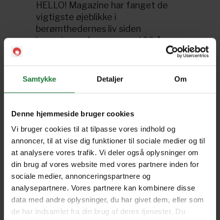
HELLO! Magazine har fanget de
vigtigste øjeblikke i
berømthedernes liv siden
lanceringen for mere end 20 år
siden. Hvert nummer er en rig
artikler og
blanding af
interviews
Samtykke
Detaljer
Om
fra hele verden
afbalanceret med en række
regelmæssige ‘features’, der
Denne hjemmeside bruger cookies
appellere til enhver type læser.
Vi bruger cookies til at tilpasse vores indhold og
HELLO! Magazine udkommer
annoncer, til at vise dig funktioner til sociale medier og til
ugentligt i Pling.
at analysere vores trafik. Vi deler også oplysninger om
din brug af vores website med vores partnere inden for
Sprog: Engelsk.
sociale medier, annonceringspartnere og
Med et Pling-abonnement har du
analysepartnere. Vores partnere kan kombinere disse
altid det nyeste HELLO! Magazine
data med andre oplysninger, du har givet dem, eller som
lige ved hånden. Og gik du glip af et
de har indsamlet fra din brug af deres tjenester. Du