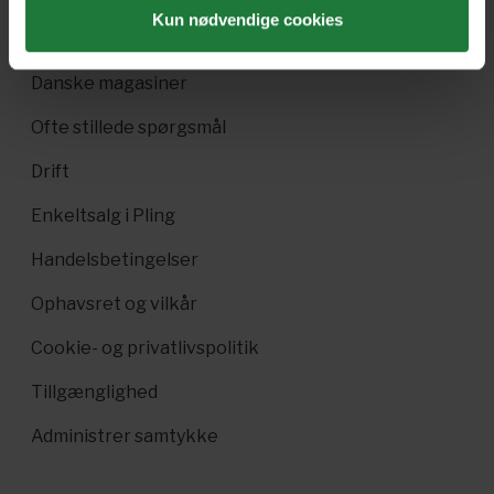
Kun nødvendige cookies
Pling Kombi
Danske magasiner
Ofte stillede spørgsmål
Drift
Enkeltsalg i Pling
Handelsbetingelser
Ophavsret og vilkår
Cookie- og privatlivspolitik
Tillgænglighed
Administrer samtykke