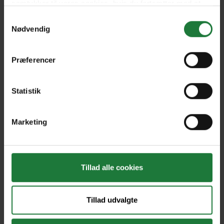
magasin, kan du gå på jagt i det
samtykker til vores cookies, hvis du fortsætter med at
store arkiv af tidligere udgivelser.
anvende vores hjemmeside.
Samtykkevalg
Nødvendig
Opret dit abonnement i dag, og få
adgang til HELLO! Magazine samt
mere end 1.000 danske og
Præferencer
internationale magasiner og
ugeblade for kun 99 kr./md.
Statistik
Marketing
Tillad alle cookies
Nyt i Pling
Tillad udvalgte
Gavekort
Pling Favorit