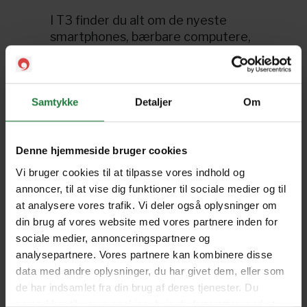
I T3 finder du alt om de nyeste
smartphones, bærbare computere,
lyd, spil, fitness og meget mere. Alt
fra at filme ekstremsport på dit
GoPro-actionkamera til at tage en
flyvning med en jetpack.
Samtykke
Detaljer
Om
I Pling finder du både T3 UK, T3
Australien, T3 Frankrig og T3
Denne hjemmeside bruger cookies
Indien.
Vi bruger cookies til at tilpasse vores indhold og
annoncer, til at vise dig funktioner til sociale medier og til
Sprog: Engelsk, fransk.
at analysere vores trafik. Vi deler også oplysninger om
T3 udkommer 13 gange om året i
din brug af vores website med vores partnere inden for
Pling.
sociale medier, annonceringspartnere og
analysepartnere. Vores partnere kan kombinere disse
Med et Pling-abonnement har du
data med andre oplysninger, du har givet dem, eller som
altid det nyeste T3 lige ved
de har indsamlet fra din brug af deres tjenester. Du
hånden. Og gik du glip af et
samtykker til vores cookies, hvis du fortsætter med at