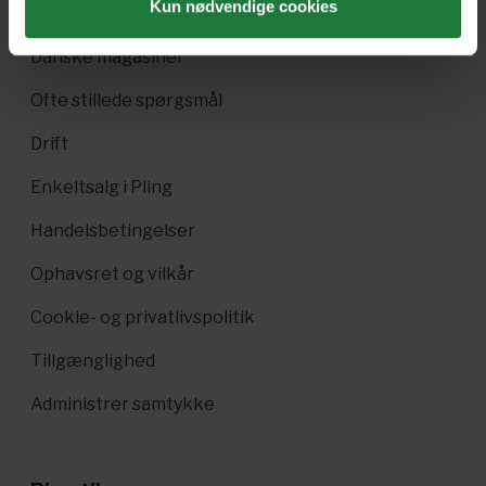
Kun nødvendige cookies
Pling Kombi
Danske magasiner
Ofte stillede spørgsmål
Drift
Enkeltsalg i Pling
Handelsbetingelser
Ophavsret og vilkår
Cookie- og privatlivspolitik
Tillgænglighed
Administrer samtykke