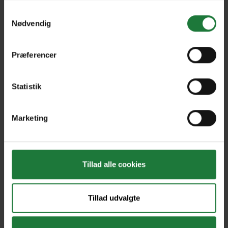
magasin, kan du gå på jagt i det
anvende vores hjemmeside.
Samtykkevalg
store arkiv af tidligere udgivelser.
Nødvendig
Opret dit abonnement i dag, og få
adgang til T3 samt mere end 1.000
Præferencer
danske og internationale magasiner
og ugeblade for kun 99 kr./md.
Statistik
Marketing
Tillad alle cookies
Nyt i Pling
Gavekort
Tillad udvalgte
Pling Favorit