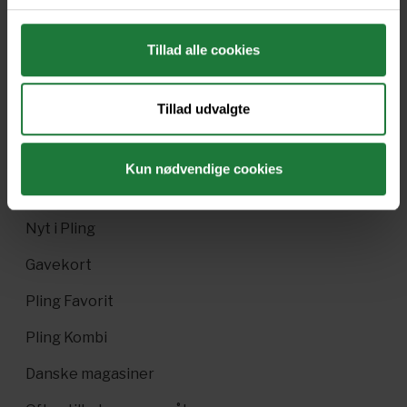
Issue 23 - No.1/2019
November 2018
Tillad alle cookies
Forrige
Næste
Tillad udvalgte
Kun nødvendige cookies
Nyt i Pling
Gavekort
Pling Favorit
Pling Kombi
Danske magasiner