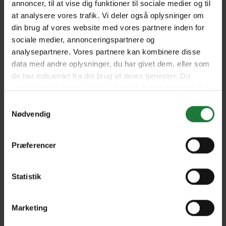
annoncer, til at vise dig funktioner til sociale medier og til
at analysere vores trafik. Vi deler også oplysninger om
din brug af vores website med vores partnere inden for
Issue 33 -
Issue 32 - May/July 2021
sociale medier, annonceringspartnere og
September/November 2021
analysepartnere. Vores partnere kan kombinere disse
data med andre oplysninger, du har givet dem, eller som
de har indsamlet fra din brug af deres tjenester. Du
Issue 31 - February/April
Issue 30 - No.4/2020
samtykker til vores cookies, hvis du fortsætter med at
2021
anvende vores hjemmeside.
Samtykkevalg
Nødvendig
Issue 29 - No.3/2020
Issue 28 - No.2/2020
Præferencer
Issue 27 - No.1/2020
Issue 26 - No.4/2019
Statistik
Issue 25 - No.3/2019
Issue 24 - No.2/2019
Marketing