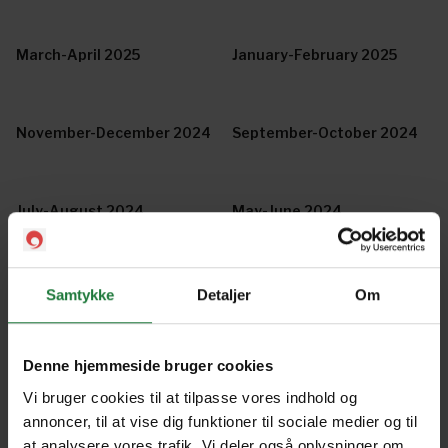
March-April 2025
January-February 2025
November-December 2024
September-October 2024
July-August 2024
May-June 2024
March-April 2024
January-February 2024
Samtykke
Detaljer
Om
Denne hjemmeside bruger cookies
November - December
September - October 2023
2023
Vi bruger cookies til at tilpasse vores indhold og
annoncer, til at vise dig funktioner til sociale medier og til
at analysere vores trafik. Vi deler også oplysninger om