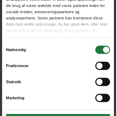
July - August 2023
May - June 2023
din brug af vores website med vores partnere inden for
sociale medier, annonceringspartnere og
analysepartnere. Vores partnere kan kombinere disse
March - April 2023
January - February 2023
data med andre oplysninger, du har givet dem, eller som
de har indsamlet fra din brug af deres tjenester. Du
samtykker til vores cookies, hvis du fortsætter med at
anvende vores hjemmeside.
November - December
September - October 2022
Samtykkevalg
2022
Nødvendig
Præferencer
July - August 2022
May - June 2022
Statistik
March - April 2022
January - February 2022
Marketing
November/December 2021
September/October2021