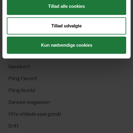
Tillad alle cookies
Forrige
Næste
Tillad udvalgte
Kun nødvendige cookies
Nyt i Pling
Gavekort
Pling Favorit
Pling Kombi
Danske magasiner
Ofte stillede spørgsmål
Drift