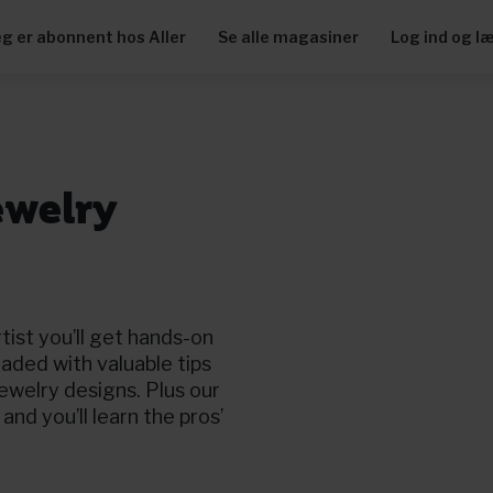
eg er abonnent hos Aller
Se alle magasiner
Log ind og l
ewelry
tist you’ll get hands-on
oaded with valuable tips
ewelry designs. Plus our
and you’ll learn the pros’