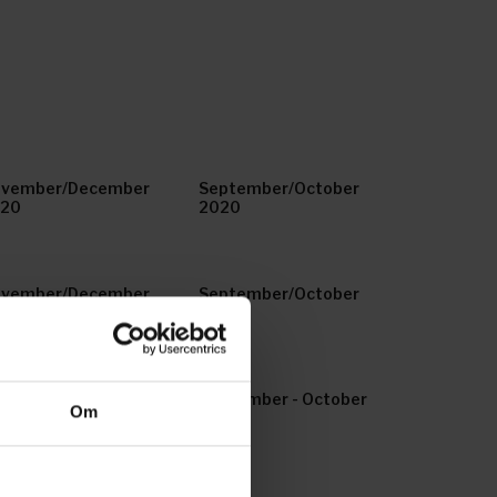
vember/December
September/October
020
2020
vember/December
September/October
19
2019
vember - December
September - October
Om
18
2018