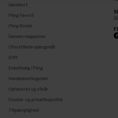
+4
Gavekort
Sk
Pling Favorit
p
Pling Kombi
F
Danske magasiner
Ofte stillede spørgsmål
Drift
Enkeltsalg i Pling
Handelsbetingelser
Ophavsret og vilkår
Cookie- og privatlivspolitik
Tillgænglighed