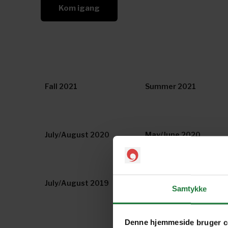
Kom igang
Fall 2021
Summer 2021
July/August 2020
May/June 2020
July/August 2019
May/June 2019
Samtykke
Denne hjemmeside bruger c