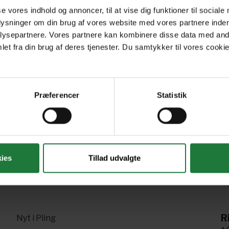
March - April 2018
January - February 2018
De
se vores indhold og annoncer, til at vise dig funktioner til sociale
plysninger om din brug af vores website med vores partnere inden
ysepartnere. Vores partnere kan kombinere disse data med andr
July 2017
May - June 2017
Ap
et fra din brug af deres tjenester. Du samtykker til vores cookie
Præferencer
Statistik
Forrige
Næste
1
2
3
ies
Tillad udvalgte
R
Nyt i Pling