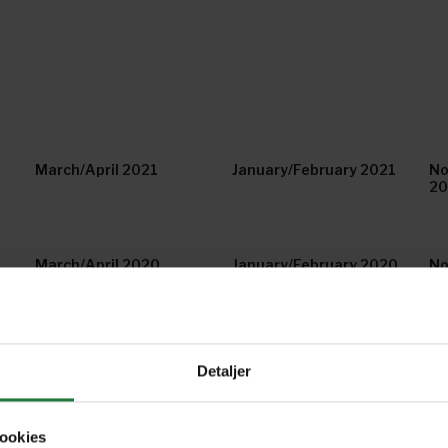
March/April 2021
January/February 2021
No
2
March/April 2020
January/February 2020
No
20
March/April 2019
January - February 2019
No
Detaljer
20
ookies