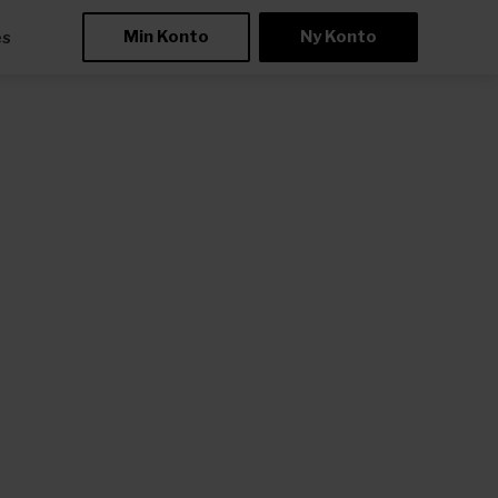
Min Konto
Ny Konto
æs