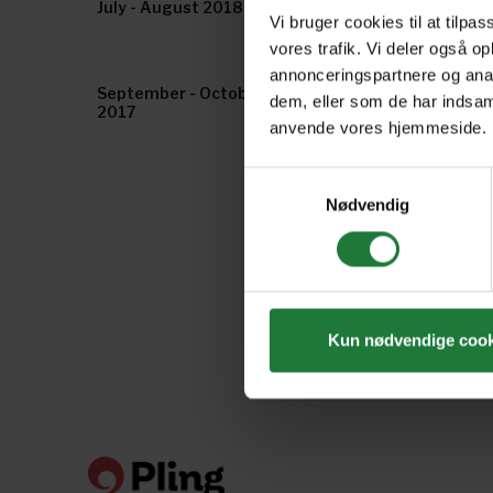
July - August 2018
May - June 2018
Vi bruger cookies til at tilpas
vores trafik. Vi deler også o
annonceringspartnere og anal
September - October
August 2017
dem, eller som de har indsaml
2017
anvende vores hjemmeside.
Samtykkevalg
Nødvendig
Kun nødvendige cook