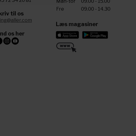
5 72 34 20 81
Man-tor
09.00 - 15.00
Fre
09.00 - 14.30
riv til os
ling@aller.com
Læs magasiner
ind os her