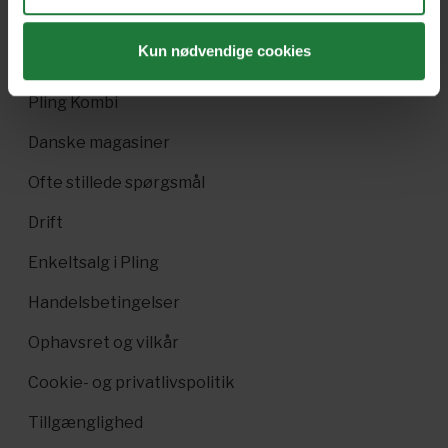
Gavekort
Kun nødvendige cookies
Pling Favorit
Pling Kombi
Danske magasiner
Ofte stillede spørgsmål
Drift
Enkeltsalg i Pling
Handelsbetingelser
Ophavsret og vilkår
Cookie- og privatlivspolitik
Tillgænglighed