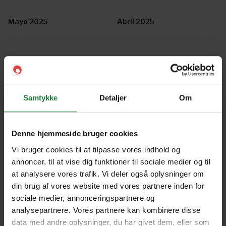
Mayo 2025
Abril 2025
Marzo 2025
Enero/Febrero 2025
Samtykke
Detaljer
Om
Diciembre 2024
Noviembre 2024
Denne hjemmeside bruger cookies
Octubre 2024
Septiembre 2024
Vi bruger cookies til at tilpasse vores indhold og
annoncer, til at vise dig funktioner til sociale medier og til
at analysere vores trafik. Vi deler også oplysninger om
Julio/Agosto 2024
Junio 2024
din brug af vores website med vores partnere inden for
sociale medier, annonceringspartnere og
analysepartnere. Vores partnere kan kombinere disse
Mayo 2024
Abril 2024
data med andre oplysninger, du har givet dem, eller som