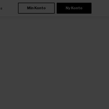
Min Konto
Ny Konto
æs