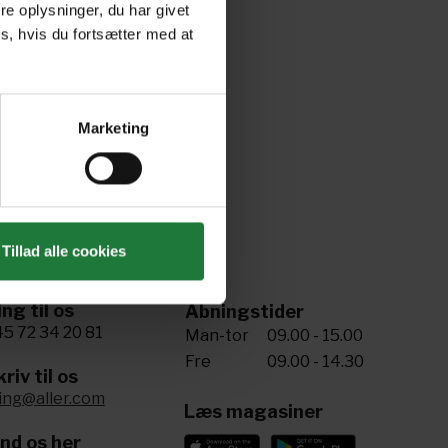
e oplysninger, du har givet
s, hvis du fortsætter med at
Marketing
Tillad alle cookies
ing til os
Åbningstider
5 72 34 20 81
Man-tor
09.00 - 15.00
Fre
09.00 - 14.30
riv til os
ling@aller.com
Læs magasiner
ind os her