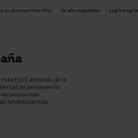
eg er abonnent hos Aller
Se alle magasiner
Log ind og l
paña
órmula ELLE al mundo de la
libertad de pensamiento,
r las propuestas
las tendencias más