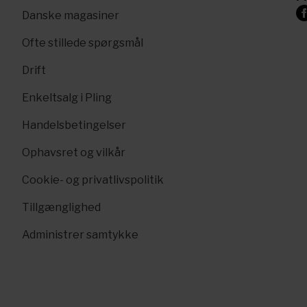
Danske magasiner
Ofte stillede spørgsmål
Drift
Enkeltsalg i Pling
Handelsbetingelser
Ophavsret og vilkår
Cookie- og privatlivspolitik
Tillgænglighed
Administrer samtykke