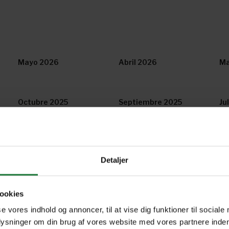
Mayo 2026
Abril 2026
Ma
Octubre 2025
Septiembre 2025
Ju
Marzo 2025
Febrero 2025
Di
Detaljer
Julio 2024
Junio 2024
Ma
ookies
se vores indhold og annoncer, til at vise dig funktioner til sociale
Diciembre 2023
Noviembre 2023
Oc
plysninger om din brug af vores website med vores partnere inden