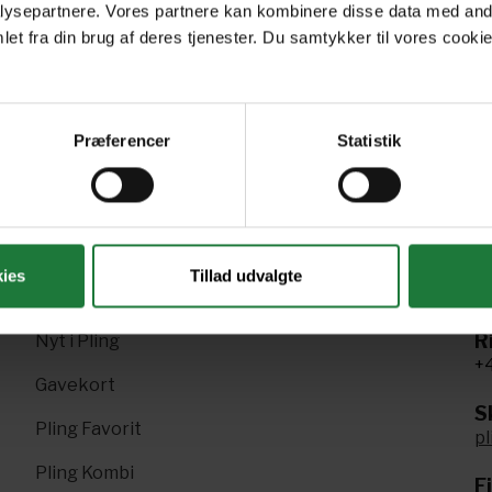
ysepartnere. Vores partnere kan kombinere disse data med andr
et fra din brug af deres tjenester. Du samtykker til vores cookie
Forrige
Næste
1
2
3
4
Præferencer
Statistik
ies
Tillad udvalgte
R
Nyt i Pling
+4
Gavekort
Sk
Pling Favorit
p
Pling Kombi
F