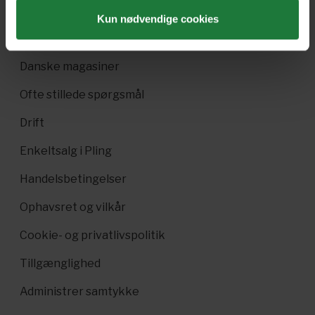
Pling Favorit
Kun nødvendige cookies
Pling Kombi
Danske magasiner
Ofte stillede spørgsmål
Drift
Enkeltsalg i Pling
Handelsbetingelser
Ophavsret og vilkår
Cookie- og privatlivspolitik
Tillgænglighed
Administrer samtykke