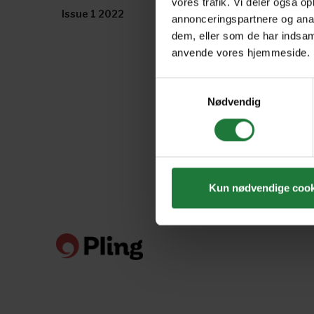
vores trafik. Vi deler også o
Issue 1 2022
December/January 20
annonceringspartnere og anal
dem, eller som de har indsaml
anvende vores hjemmeside.
Samtykkevalg
Nødvendig
Kun nødvendige cook