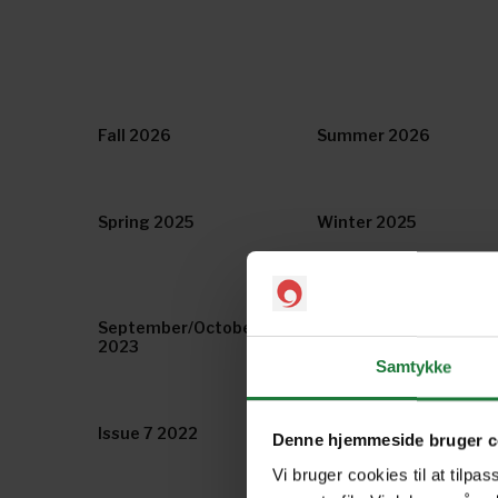
Fall 2026
Summer 2026
Spring 2025
Winter 2025
September/October
July/August 2023
2023
Samtykke
Issue 7 2022
Issue 6 2022
Denne hjemmeside bruger c
Vi bruger cookies til at tilpas