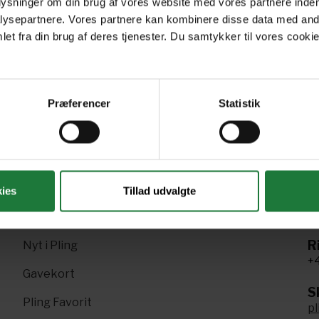
plysninger om din brug af vores website med vores partnere inden
22
November 2021
October 2021
Se
ysepartnere. Vores partnere kan kombinere disse data med andr
et fra din brug af deres tjenester. Du samtykker til vores cookie
Præferencer
Statistik
Forrige
Næste
1
2
3
4
5
6
7
ies
Tillad udvalgte
R
Nyt i Pling
+4
Gavekort
Sk
Pling Favorit
p