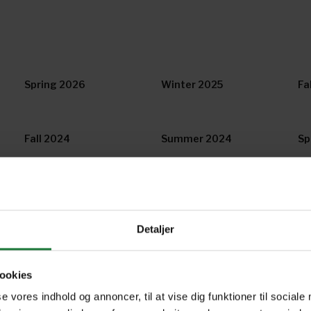
Spring 2026
Winter 2025
Fa
Fall 2024
Summer 2024
Sp
May/June 2023
April 2023
Fe
Detaljer
Issue 5 2022
Issue 4 2022
Is
ookies
se vores indhold og annoncer, til at vise dig funktioner til sociale