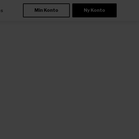
Min Konto
Ny Konto
æs