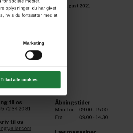
 for sociale medier,
ptember 2021
July/August 2021
e oplysninger, du har givet
s, hvis du fortsætter med at
Marketing
Tillad alle cookies
ing til os
Åbningstider
5 72 34 20 81
Man-tor
09.00 - 15.00
Fre
09.00 - 14.30
riv til os
ling@aller.com
Læs magasiner