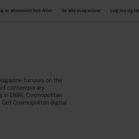
eg er abonnent hos Aller
Se alle magasiner
Log ind og l
magazine focuses on the
 of contemporary
ng in 1886, Cosmopolitan
. Get Cosmopolitan digital