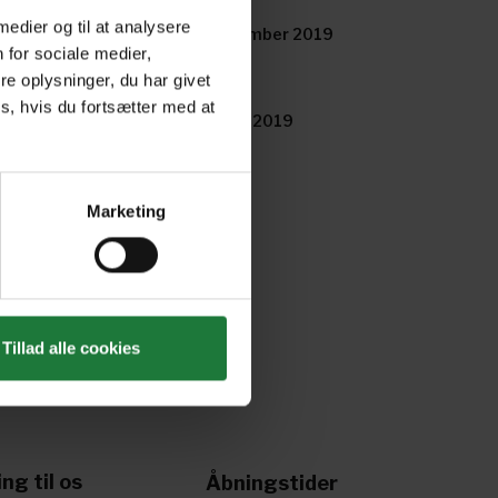
 medier og til at analysere
tober 2019
September 2019
 for sociale medier,
e oplysninger, du har givet
s, hvis du fortsætter med at
ril 2019
March 2019
Marketing
Tillad alle cookies
ing til os
Åbningstider