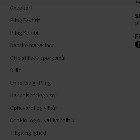
+4
Gavekort
Sk
Pling Favorit
p
Pling Kombi
F
Danske magasiner
Ofte stillede spørgsmål
Drift
Enkeltsalg i Pling
Handelsbetingelser
Ophavsret og vilkår
Cookie- og privatlivspolitik
Tillgænglighed