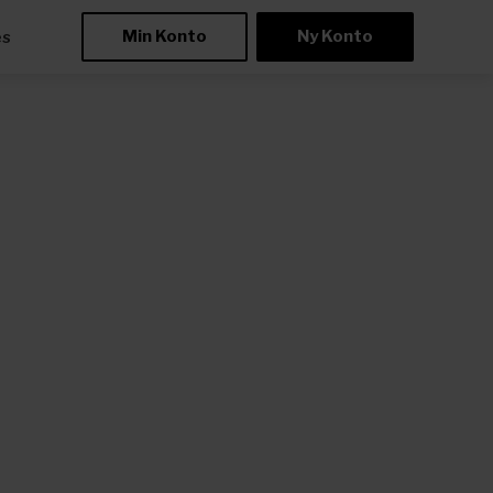
Min Konto
Ny Konto
æs