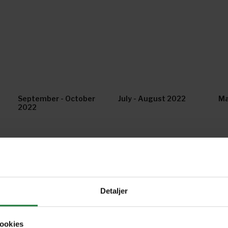
September - October
July - August 2022
Ma
2022
September - October
July - August 2021
Ma
2021
Detaljer
September/October
July/August 2020
Ma
2020
ookies