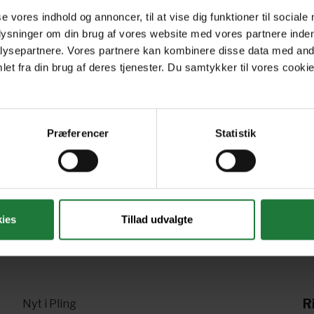
se vores indhold og annoncer, til at vise dig funktioner til sociale
0
December 2019
November 2019
Oc
plysninger om din brug af vores website med vores partnere inden
ysepartnere. Vores partnere kan kombinere disse data med andr
et fra din brug af deres tjenester. Du samtykker til vores cookie
June 2019
May 2019
Ap
Præferencer
Statistik
Forrige
Næste
1
2
3
4
5
ies
Tillad udvalgte
R
Nyt i Pling