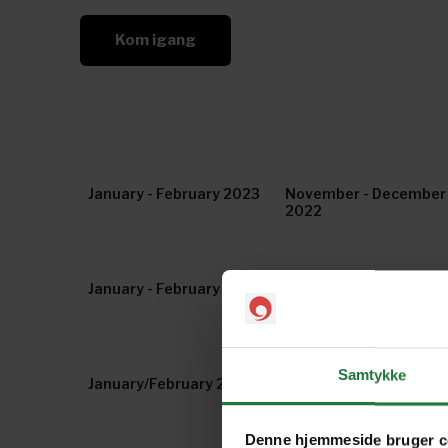
Kom igang
January - February 2023
November - December
2022
January - February 2022
November - December
2021
Samtykke
January/February 2021
November/December
2020
Denne hjemmeside bruger c