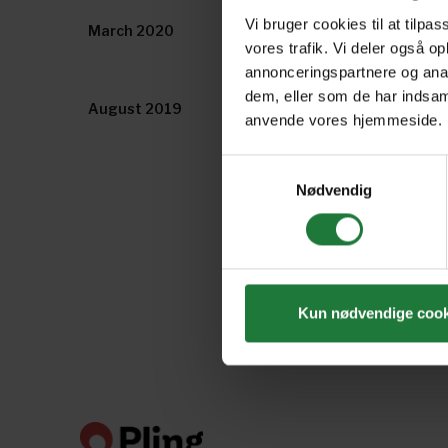
Vi bruger cookies til at tilpas
March 2020
January/ February 202
vores trafik. Vi deler også o
annonceringspartnere og anal
dem, eller som de har indsaml
August 2019
July 2019
anvende vores hjemmeside.
Samtykkevalg
Nødvendig
Kun nødvendige cook