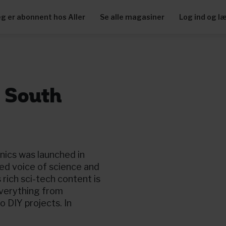
eg er abonnent hos Aller
Se alle magasiner
Log ind og l
 South
nics was launched in
d voice of science and
 rich sci-tech content is
everything from
 DIY projects. In