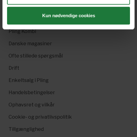
Gavekort
Kun nødvendige cookies
Pling Favorit
Pling Kombi
Danske magasiner
Ofte stillede spørgsmål
Drift
Enkeltsalg i Pling
Handelsbetingelser
Ophavsret og vilkår
Cookie- og privatlivspolitik
Tillgænglighed