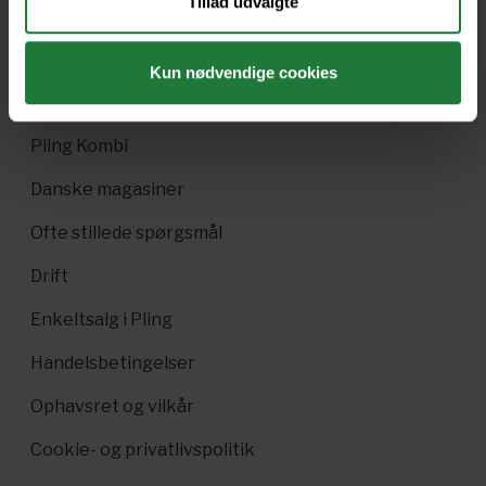
Tillad udvalgte
Nyt i Pling
Gavekort
Kun nødvendige cookies
Pling Favorit
Pling Kombi
Danske magasiner
Ofte stillede spørgsmål
Drift
Enkeltsalg i Pling
Handelsbetingelser
Ophavsret og vilkår
Cookie- og privatlivspolitik