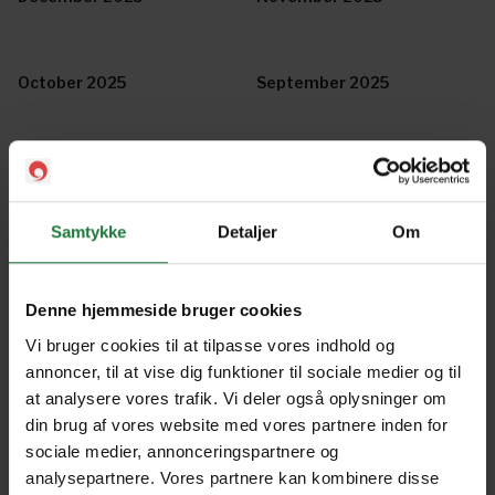
October 2025
September 2025
August 2025
July 2025
Samtykke
Detaljer
Om
June 2025
May 2025
Denne hjemmeside bruger cookies
April 2025
March 2025
Vi bruger cookies til at tilpasse vores indhold og
annoncer, til at vise dig funktioner til sociale medier og til
at analysere vores trafik. Vi deler også oplysninger om
din brug af vores website med vores partnere inden for
February 2025
January 2025
sociale medier, annonceringspartnere og
analysepartnere. Vores partnere kan kombinere disse