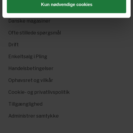
Kun nødvendige cookies
Pling Kombi
Danske magasiner
Ofte stillede spørgsmål
Drift
Enkeltsalg i Pling
Handelsbetingelser
Ophavsret og vilkår
Cookie- og privatlivspolitik
Tillgænglighed
Administrer samtykke