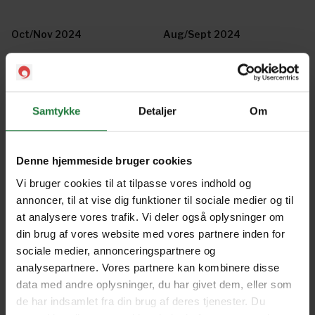
Oct/Nov 2024
Aug/Sept 2024
Buyer's Guide 2024
June/July 2024
Samtykke
Detaljer
Om
Apr/May 2024
Feb/Mar 2024
Denne hjemmeside bruger cookies
Vi bruger cookies til at tilpasse vores indhold og
Go! Resort Guide 2024
Dec/Jan 2023/2024
annoncer, til at vise dig funktioner til sociale medier og til
at analysere vores trafik. Vi deler også oplysninger om
din brug af vores website med vores partnere inden for
sociale medier, annonceringspartnere og
ROUTES THAT ROCK 2 2023
Oct/Nov 2023
analysepartnere. Vores partnere kan kombinere disse
data med andre oplysninger, du har givet dem, eller som
de har indsamlet fra din brug af deres tjenester. Du
Go! Resort Guide 2023
Aug/Sep 2023