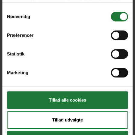
samtykker til vores cookies, hvis du fortsætter med at
anvende vores hjemmeside.
Samtykkevalg
Nødvendig
DIY Guide 2023
Jun/Jul 2023
Præferencer
ROUTES THAT ROCK 2023
Apr/May 2023
Statistik
Forrige
Næste
Marketing
Tillad alle cookies
Nyt i Pling
Tillad udvalgte
Gavekort
Pling Favorit