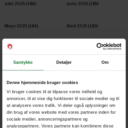
Julio 2025 (186)
Junio 2025 (185)
Mayo 2025 (184)
Abril 2025 (183)
Marzo 2025 (182)
Febrero 2025 (181)
Samtykke
Detaljer
Om
Enero 2025 (180)
Enero 2025
Denne hjemmeside bruger cookies
Vi bruger cookies til at tilpasse vores indhold og
Diciembre 2024
Noviembre 2024
annoncer, til at vise dig funktioner til sociale medier og til
at analysere vores trafik. Vi deler også oplysninger om
din brug af vores website med vores partnere inden for
Octubre 2024
Septiembre 2024
sociale medier, annonceringspartnere og
analysepartnere. Vores partnere kan kombinere disse