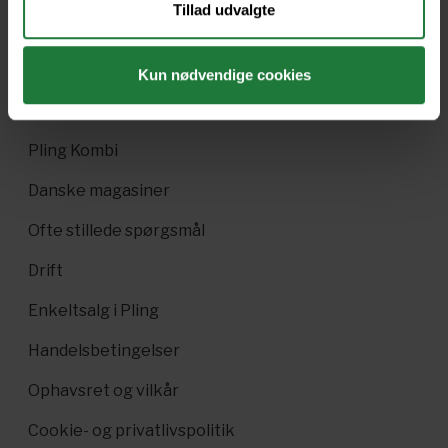
Tillad udvalgte
Nyt i Pling
Gavekort
Kun nødvendige cookies
Pling Favorit
Pling Kombi
Danske magasiner
Ofte stillede spørgsmål
Drift
Enkeltsalg i Pling
Handelsbetingelser
Ophavsret og vilkår
Cookie- og privatlivspolitik