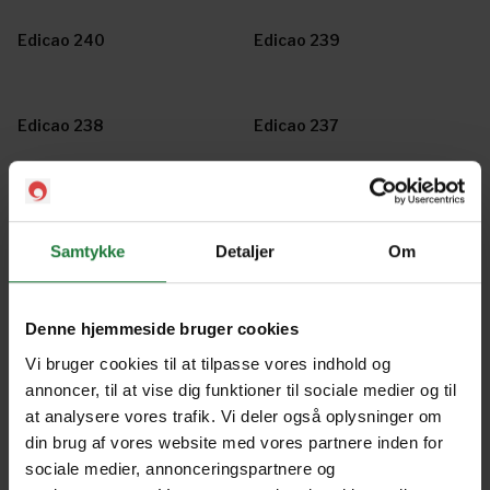
Edicao 240
Edicao 239
Edicao 238
Edicao 237
Edicao 236
Edicao 235
Samtykke
Detaljer
Om
Edicao 234
Edicao 233
Denne hjemmeside bruger cookies
Vi bruger cookies til at tilpasse vores indhold og
Edicao 232
Edicao 231
annoncer, til at vise dig funktioner til sociale medier og til
at analysere vores trafik. Vi deler også oplysninger om
din brug af vores website med vores partnere inden for
Edicao 230
Edicao 229
sociale medier, annonceringspartnere og