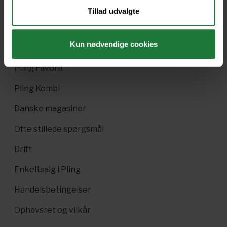
Tillad udvalgte
Nyt i Pling
Kun nødvendige cookies
Gavekort
Pling Favorit
Pling Kombi
Danske magasiner
Ofte stillede spørgsmål
Drift
Enkeltsalg i Pling
Handelsbetingelser
Ophavsret og vilkår