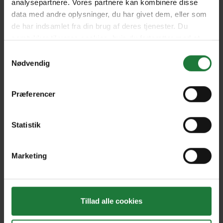
analysepartnere. Vores partnere kan kombinere disse
data med andre oplysninger, du har givet dem, eller som
de har indsamlet fra din brug af deres tjenester. Du
Edicao 228
Edicao 227
samtykker til vores cookies, hvis du fortsætter med at
anvende vores hjemmeside.
Samtykkevalg
Nødvendig
Edicao 226
Edicao 225
Præferencer
Edicao 224
Edicao 223
Statistik
Edicao 222
Edicao 221
Marketing
Forrige
Næste
Tillad alle cookies