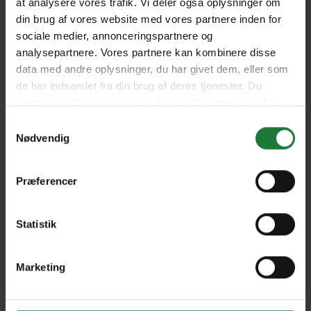
at analysere vores trafik. Vi deler også oplysninger om
din brug af vores website med vores partnere inden for
April/May 2023 Vol. 25 Issue
Feb/Mar 2023 AN+ Special
sociale medier, annonceringspartnere og
2
Feature
analysepartnere. Vores partnere kan kombinere disse
data med andre oplysninger, du har givet dem, eller som
de har indsamlet fra din brug af deres tjenester. Du
February/March 2023 Vol.
December 2022/January
samtykker til vores cookies, hvis du fortsætter med at
25 Issue 1
2023 Vol. 24 Issue 6
anvende vores hjemmeside.
Samtykkevalg
Nødvendig
October/November 2022
August/September 2022
Vol. 24 Issue 5
Vol. 24 Issue 4
Præferencer
June/July 2022 Vol. 24 Issue
April/May 2022 Vol. 24
Statistik
3
Issue 2
Marketing
February/March 2022 Vol.
December 2021/January
24 Issue 1
2022 Vol. 23 Issue 6