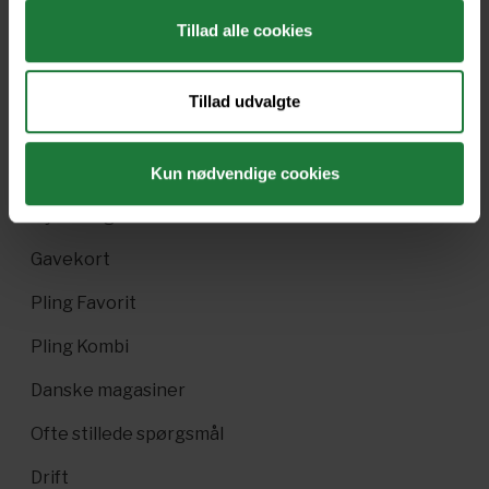
Tillad alle cookies
Forrige
Næste
Tillad udvalgte
Kun nødvendige cookies
Nyt i Pling
Gavekort
Pling Favorit
Pling Kombi
Danske magasiner
Ofte stillede spørgsmål
Drift