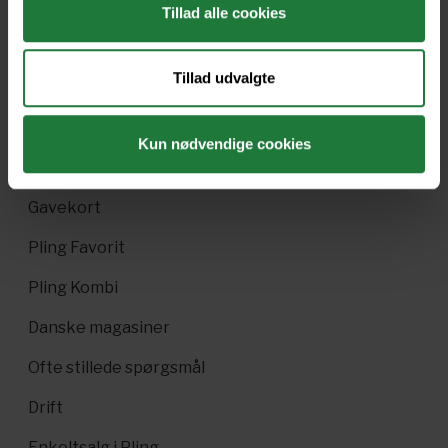
Tillad alle cookies
Forrige
Næste
Tillad udvalgte
Kun nødvendige cookies
Nyt i Pling
Gavekort
Pling Favorit
Pling Kombi
Danske magasiner
Ofte stillede spørgsmål
Drift
Enkeltsalg i Pling