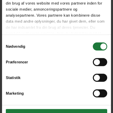
din brug af vores website med vores partnere inden for
Issue #24.1 2021
Issue #23.4 2021
sociale medier, annonceringspartnere og
analysepartnere. Vores partnere kan kombinere disse
data med andre oplysninger, du har givet dem, eller som
Issue #23.3 2021
Annual Issue #23.2 2021
de har indsamlet fra din brug af deres tjenester. Du
samtykker til vores cookies, hvis du fortsætter med at
anvende vores hjemmeside.
Samtykkevalg
Issue #23.1 - 2020
Issue #22.6 - 2020
Nødvendig
Præferencer
Issue #22.5 2020
Annual Issue #22.4 - 2020
Statistik
Issue #22.3 2019
Issue #22.2 2019
Marketing
Issue #22.1 2019
Issue #21.6 2019