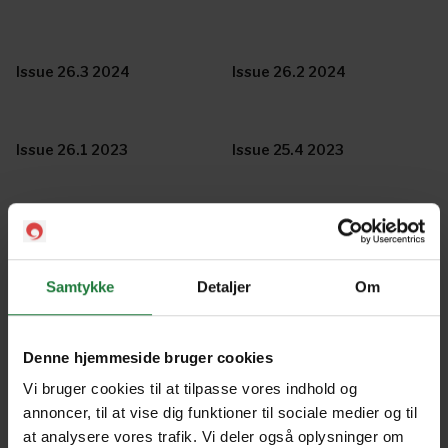
Issue 26.3 2024
Issue 26.2 2024
Issue 26.1 2023
Issue 25.4 2023
Issue 25.3 2023
Annual Issue 25.2 2022
Samtykke
Detaljer
Om
Issue #25.1 2022
Issue #24.4 2022
Denne hjemmeside bruger cookies
Issue #24.3 2022
Issue #24.2 2022
Vi bruger cookies til at tilpasse vores indhold og
annoncer, til at vise dig funktioner til sociale medier og til
at analysere vores trafik. Vi deler også oplysninger om