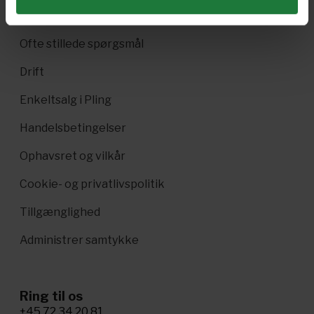
Danske magasiner
Ofte stillede spørgsmål
Drift
Enkeltsalg i Pling
Handelsbetingelser
Ophavsret og vilkår
Cookie- og privatlivspolitik
Tillgænglighed
Administrer samtykke
Ring til os
+45 72 34 20 81