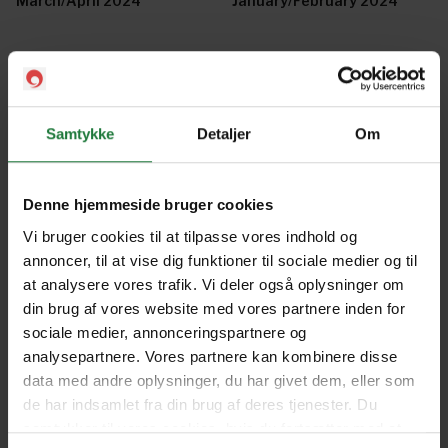
March/April 2024
January/February 2024
November/December 2023
September/October 2023
Samtykke
Detaljer
Om
July/August 2023
May/June 2023
Denne hjemmeside bruger cookies
March/April 2023
January/February 2023
Vi bruger cookies til at tilpasse vores indhold og
annoncer, til at vise dig funktioner til sociale medier og til
at analysere vores trafik. Vi deler også oplysninger om
din brug af vores website med vores partnere inden for
November/December 2022
September/October 2022
sociale medier, annonceringspartnere og
analysepartnere. Vores partnere kan kombinere disse
data med andre oplysninger, du har givet dem, eller som
July/August 2022
May/June 2022
de har indsamlet fra din brug af deres tjenester. Du
samtykker til vores cookies, hvis du fortsætter med at