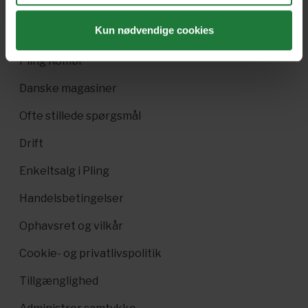
Gavekort
Kun nødvendige cookies
Pling Favorit
Pling Kombi
Danske magasiner
Ofte stillede spørgsmål
Drift
Enkeltsalg i Pling
Handelsbetingelser
Ophavsret og vilkår
Cookie- og privatlivspolitik
Tillgænglighed