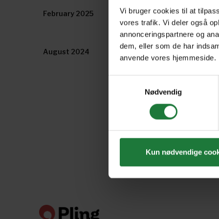
Vi bruger cookies til at tilpas
February 2025
January 2025
vores trafik. Vi deler også o
annonceringspartnere og anal
dem, eller som de har indsaml
August 2024
July 2024
anvende vores hjemmeside.
Samtykkevalg
Nødvendig
Kun nødvendige cook