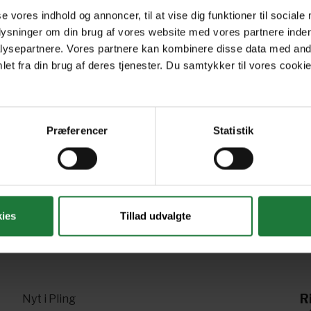
se vores indhold og annoncer, til at vise dig funktioner til sociale
December 2024
November 2024
Oc
plysninger om din brug af vores website med vores partnere inden
ysepartnere. Vores partnere kan kombinere disse data med andr
et fra din brug af deres tjenester. Du samtykker til vores cookie
June 2024
May 2024
Ap
Præferencer
Statistik
Forrige
Næste
1
2
3
4
5
6
7
ies
Tillad udvalgte
R
Nyt i Pling