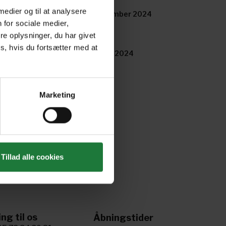
 medier og til at analysere
tober 2024
September 2024
 for sociale medier,
e oplysninger, du har givet
s, hvis du fortsætter med at
ril 2024
March 2024
Marketing
Tillad alle cookies
ing til os
Åbningstider