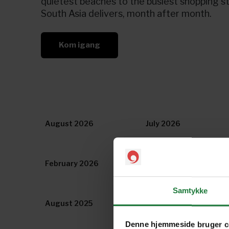
quietest beaches to the busiest shopping st
South Asia delivers, month after month.
Kom igang
August 2026
July 2026
February 2026
January 2026
Samtykke
August 2025
July 2025
Denne hjemmeside bruger c