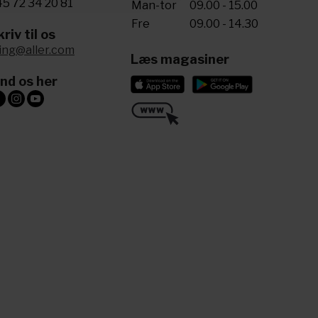
5 72 34 20 81
Man-tor
09.00 - 15.00
Fre
09.00 - 14.30
riv til os
ling@aller.com
Læs magasiner
ind os her