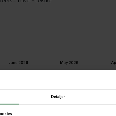
reets – Travel + Leisure
June 2026
May 2026
Ap
December 2025
November 2025
Oc
Detaljer
June 2025
May 2025
Ap
ookies