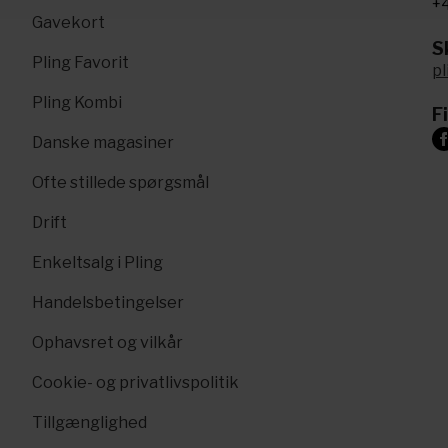
+4
Gavekort
Sk
Pling Favorit
p
Pling Kombi
F
Danske magasiner
Ofte stillede spørgsmål
Drift
Enkeltsalg i Pling
Handelsbetingelser
Ophavsret og vilkår
Cookie- og privatlivspolitik
Tillgænglighed