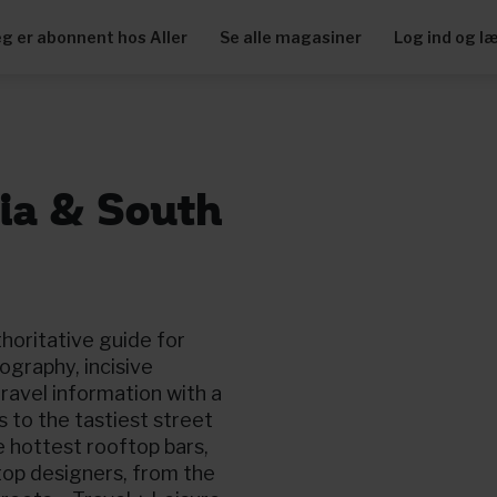
eg er abonnent hos Aller
Se alle magasiner
Log ind og l
dia & South
thoritative guide for
ography, incisive
ravel information with a
 to the tastiest street
e hottest rooftop bars,
 top designers, from the