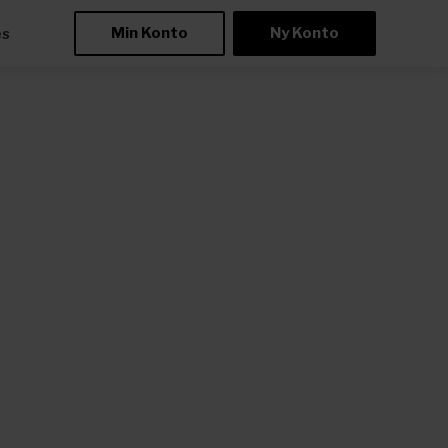
Min Konto
Ny Konto
æs