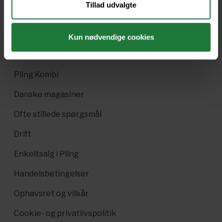
Tillad udvalgte
Nyt i Pling
Gavekort
Kun nødvendige cookies
Pling Favorit
Pling Kombi
Danske magasiner
Ofte stillede spørgsmål
Drift
Enkeltsalg i Pling
Handelsbetingelser
Ophavsret og vilkår
Cookie- og privatlivspolitik