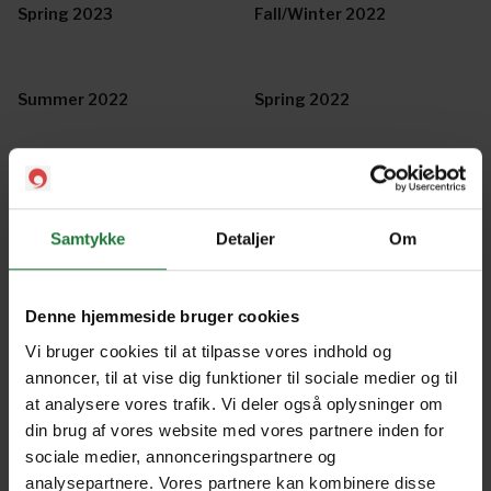
Spring 2023
Fall/Winter 2022
Summer 2022
Spring 2022
Fall/Winter 2021
Summer 2021
Samtykke
Detaljer
Om
Spring 2021
Fall/Winter 2020
Denne hjemmeside bruger cookies
Vi bruger cookies til at tilpasse vores indhold og
Summer 2020
Spring 2020
annoncer, til at vise dig funktioner til sociale medier og til
at analysere vores trafik. Vi deler også oplysninger om
din brug af vores website med vores partnere inden for
Fall 2019
Summer 2019
sociale medier, annonceringspartnere og
analysepartnere. Vores partnere kan kombinere disse