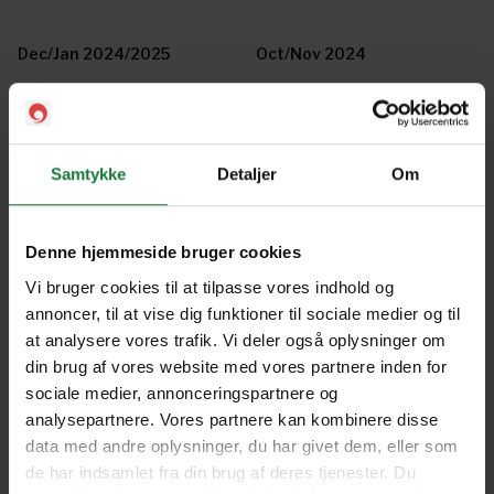
Dec/Jan 2024/2025
Oct/Nov 2024
Koopgids 2024
Aug/Sept 2024
Samtykke
Detaljer
Om
June/July 2024
Apr/May 2024
Denne hjemmeside bruger cookies
Vi bruger cookies til at tilpasse vores indhold og
Feb/Mar 2024
Oordgids 2024-1
annoncer, til at vise dig funktioner til sociale medier og til
at analysere vores trafik. Vi deler også oplysninger om
din brug af vores website med vores partnere inden for
sociale medier, annonceringspartnere og
Dec/Jan 2023/2024
ROETES WAT ROEP 2 2023
analysepartnere. Vores partnere kan kombinere disse
data med andre oplysninger, du har givet dem, eller som
de har indsamlet fra din brug af deres tjenester. Du
Oct/Nov 2023
Oordgids 2023