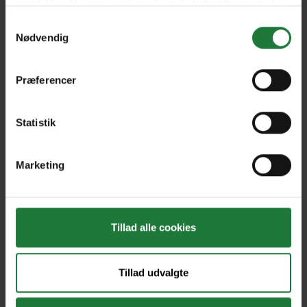
samtykker til vores cookies, hvis du fortsætter med at
anvende vores hjemmeside.
Samtykkevalg
Nødvendig
Aug/Sep 2023
Selfdoengids 2023
Præferencer
Jun/Jul 2023
ROETES WAT ROEP 2023
Statistik
Forrige
Næste
Marketing
Tillad alle cookies
Nyt i Pling
Tillad udvalgte
Gavekort
Pling Favorit