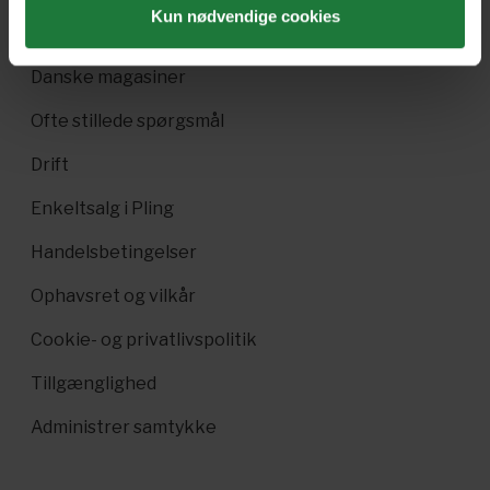
Kun nødvendige cookies
Pling Kombi
Danske magasiner
Ofte stillede spørgsmål
Drift
Enkeltsalg i Pling
Handelsbetingelser
Ophavsret og vilkår
Cookie- og privatlivspolitik
Tillgænglighed
Administrer samtykke