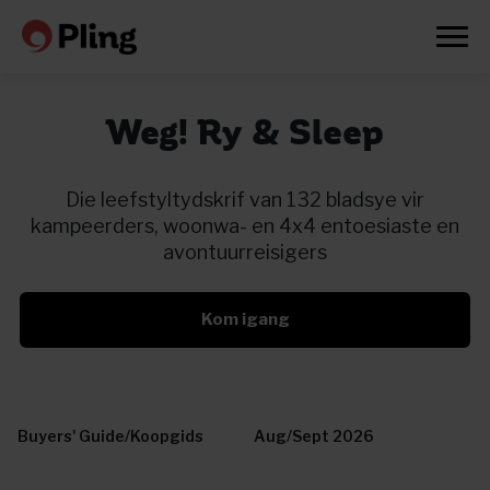
Weg! Ry & Sleep
Die leefstyltydskrif van 132 bladsye vir
kampeerders, woonwa- en 4x4 entoesiaste en
avontuurreisigers
Kom igang
Buyers' Guide/Koopgids
Aug/Sept 2026
Prøv en måned gratis