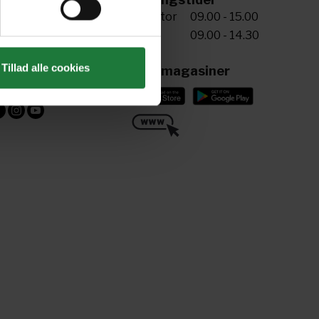
5 72 34 20 81
Man-tor
09.00 - 15.00
Fre
09.00 - 14.30
riv til os
ling@aller.com
Tillad alle cookies
Læs magasiner
ind os her