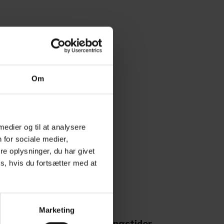
-05
02-05
Om
 medier og til at analysere
 for sociale medier,
e oplysninger, du har givet
s, hvis du fortsætter med at
Marketing
ing til os
Åbningstider