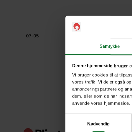
07-05
06-05
Samtykke
Denne hjemmeside bruger c
Vi bruger cookies til at tilpas
vores trafik. Vi deler også o
annonceringspartnere og anal
dem, eller som de har indsaml
anvende vores hjemmeside.
Samtykkevalg
Nødvendig