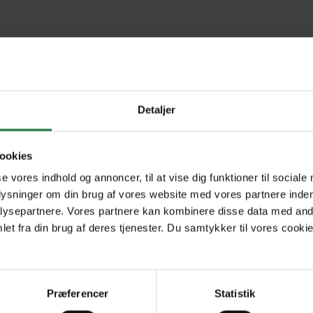
05-05
04-05
03
Detaljer
ookies
Forrige
Næste
se vores indhold og annoncer, til at vise dig funktioner til sociale
1
plysninger om din brug af vores website med vores partnere inden
ysepartnere. Vores partnere kan kombinere disse data med andr
et fra din brug af deres tjenester. Du samtykker til vores cookie
Præferencer
Statistik
R
Nyt i Pling