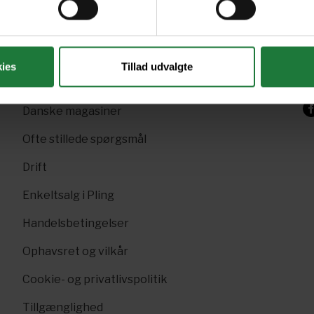
+4
Gavekort
Sk
Pling Favorit
p
ies
Tillad udvalgte
Pling Kombi
F
Danske magasiner
Ofte stillede spørgsmål
Drift
Enkeltsalg i Pling
Handelsbetingelser
Ophavsret og vilkår
Cookie- og privatlivspolitik
Tillgænglighed