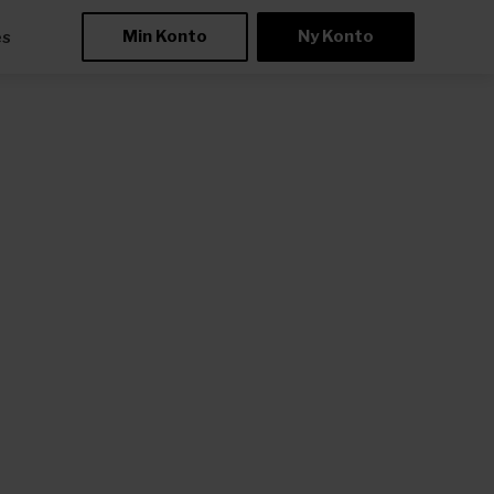
Min Konto
Ny Konto
æs