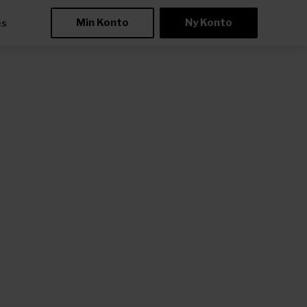
Min Konto
Ny Konto
æs