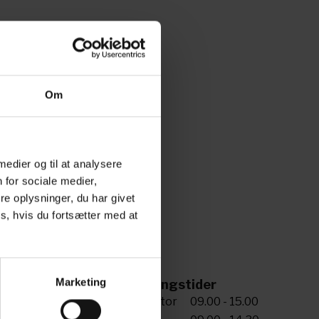
Om
 medier og til at analysere
 for sociale medier,
e oplysninger, du har givet
s, hvis du fortsætter med at
Marketing
ing til os
Åbningstider
5 72 34 20 81
Man-tor
09.00 - 15.00