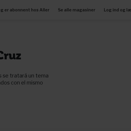
eg er abonnent hos Aller
Se alle magasiner
Log ind og l
Cruz
s se tratará un tema
nados con el mismo