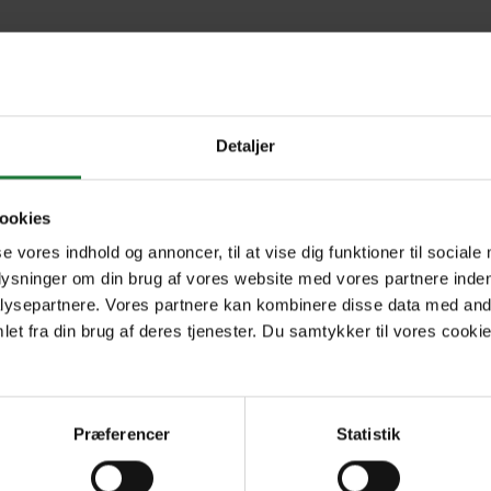
No. 1
Detaljer
ookies
Forrige
Næste
1
se vores indhold og annoncer, til at vise dig funktioner til sociale
plysninger om din brug af vores website med vores partnere inden
ysepartnere. Vores partnere kan kombinere disse data med andr
et fra din brug af deres tjenester. Du samtykker til vores cookie
Præferencer
Statistik
R
Nyt i Pling
+4
Gavekort