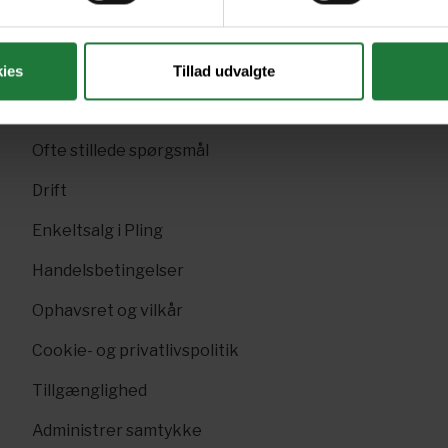
Sk
Pling Favorit
p
Pling Kombi
ies
Tillad udvalgte
F
Danske magasiner
Ofte stillede spørgsmål
Drift
Enkeltsalg i Pling
Handelsbetingelser
Ophavsret og vilkår
Cookie- og privatlivspolitik
Tillgænglighed
Administrer samtykke