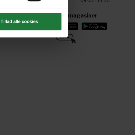
Fre
09.00 - 14.30
riv til os
ling@aller.com
Læs magasiner
Tillad alle cookies
ind os her