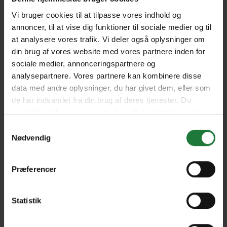
Vi bruger cookies til at tilpasse vores indhold og
annoncer, til at vise dig funktioner til sociale medier og til
November 2025
October 2025
at analysere vores trafik. Vi deler også oplysninger om
din brug af vores website med vores partnere inden for
sociale medier, annonceringspartnere og
September 2025
August 2025
analysepartnere. Vores partnere kan kombinere disse
data med andre oplysninger, du har givet dem, eller som
de har indsamlet fra din brug af deres tjenester. Du
Forrige
Næste
samtykker til vores cookies, hvis du fortsætter med at
anvende vores hjemmeside.
Samtykkevalg
Nødvendig
Præferencer
Nyt i Pling
Gavekort
Statistik
Pling Favorit