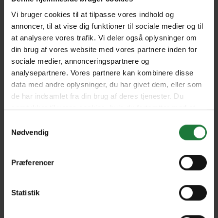
Vi bruger cookies til at tilpasse vores indhold og
annoncer, til at vise dig funktioner til sociale medier og til
November 2025
October 2025
at analysere vores trafik. Vi deler også oplysninger om
din brug af vores website med vores partnere inden for
sociale medier, annonceringspartnere og
September 2025
August 2025
analysepartnere. Vores partnere kan kombinere disse
data med andre oplysninger, du har givet dem, eller som
de har indsamlet fra din brug af deres tjenester. Du
Forrige
Næste
samtykker til vores cookies, hvis du fortsætter med at
anvende vores hjemmeside.
Samtykkevalg
Nødvendig
Præferencer
Nyt i Pling
Gavekort
Statistik
Pling Favorit