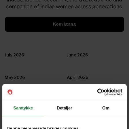
companion of Indian women across generations.
Kom igang
July 2026
June 2026
May 2026
April 2026
March 2026
February 2026
Samtykke
Detaljer
Om
January 2026
December 2025
Denne hjemmeside bruger cookies