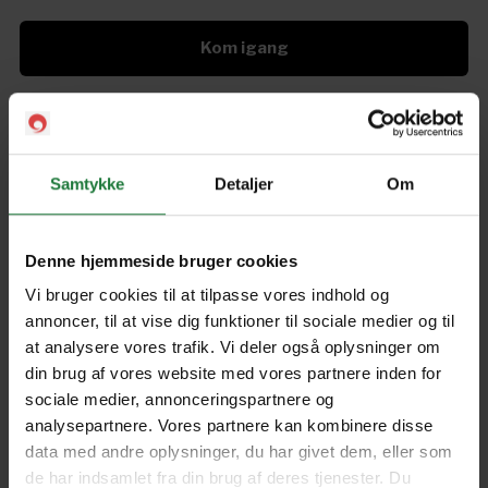
Kom igang
The Australian Women's
Weekly: Italian
Samtykke
Detaljer
Om
Denne hjemmeside bruger cookies
Forrige
Næste
Vi bruger cookies til at tilpasse vores indhold og
annoncer, til at vise dig funktioner til sociale medier og til
at analysere vores trafik. Vi deler også oplysninger om
din brug af vores website med vores partnere inden for
sociale medier, annonceringspartnere og
Nyt i Pling
analysepartnere. Vores partnere kan kombinere disse
data med andre oplysninger, du har givet dem, eller som
Gavekort
de har indsamlet fra din brug af deres tjenester. Du