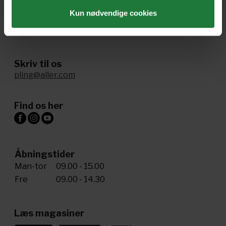
Kun nødvendige cookies
Ring til os
+45 72 34 20 81
Skriv til os
pling@aller.com
Find os her
Åbningstider
Man-tor
09.00 - 15.00
Fre
09.00 - 14.30
Læs magasiner