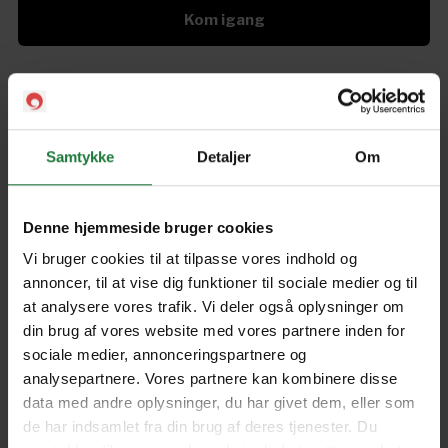
Kom igang
The Australian Women's
Weekly: Lunch Box
Samtykke
Detaljer
Om
Forrige
Næste
Denne hjemmeside bruger cookies
Vi bruger cookies til at tilpasse vores indhold og
annoncer, til at vise dig funktioner til sociale medier og til
at analysere vores trafik. Vi deler også oplysninger om
din brug af vores website med vores partnere inden for
Nyt i Pling
sociale medier, annonceringspartnere og
analysepartnere. Vores partnere kan kombinere disse
Gavekort
data med andre oplysninger, du har givet dem, eller som
de har indsamlet fra din brug af deres tjenester. Du
Pling Favorit