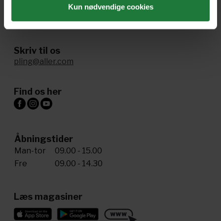
Kun nødvendige cookies
Ring til os
+45 72 34 20 81
Skriv til os
pling@aller.com
Find os her
Åbningstider
Man-tor
09.00 - 15.00
Fre
09.00 - 14.30
Læs magasiner