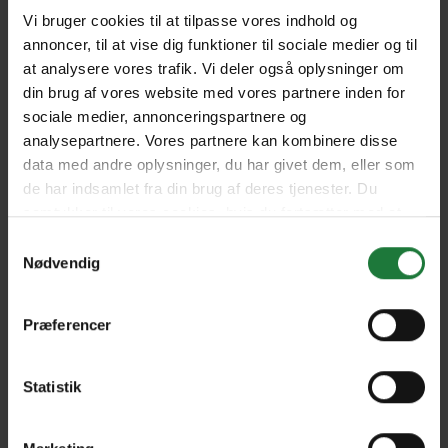
Vi bruger cookies til at tilpasse vores indhold og
ISSUE 4
ISSUE3
annoncer, til at vise dig funktioner til sociale medier og til
at analysere vores trafik. Vi deler også oplysninger om
din brug af vores website med vores partnere inden for
ISSUE 2
ISSUE 1
sociale medier, annonceringspartnere og
analysepartnere. Vores partnere kan kombinere disse
data med andre oplysninger, du har givet dem, eller som
Forrige
Næste
de har indsamlet fra din brug af deres tjenester. Du
samtykker til vores cookies, hvis du fortsætter med at
anvende vores hjemmeside.
Samtykkevalg
Nødvendig
Præferencer
Nyt i Pling
Gavekort
Statistik
Pling Favorit
Pling Kombi