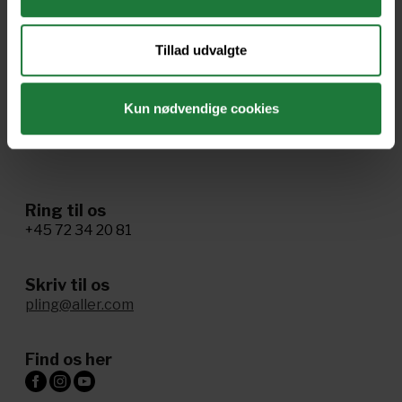
Ophavsret og vilkår
Tillad udvalgte
Cookie- og privatlivspolitik
Tillgænglighed
Kun nødvendige cookies
Administrer samtykke
Ring til os
+45 72 34 20 81
Skriv til os
pling@aller.com
Find os her