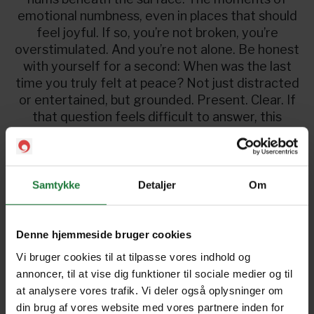
emotional numbness, even in places that should
feel joyful. If so, you’re not broken, you’re
overstimulated. And you’re not alone. Be honest
with yourself for a second: When was the last
time you truly felt at peace? Not just distracted
or entertained, but grounded. Present. Clear. If
that question feels difficult to answer, this
publication is for you.
Kom igang
Samtykke
Detaljer
Om
Denne hjemmeside bruger cookies
Emotional Balance
Vi bruger cookies til at tilpasse vores indhold og
annoncer, til at vise dig funktioner til sociale medier og til
at analysere vores trafik. Vi deler også oplysninger om
Forrige
Næste
din brug af vores website med vores partnere inden for