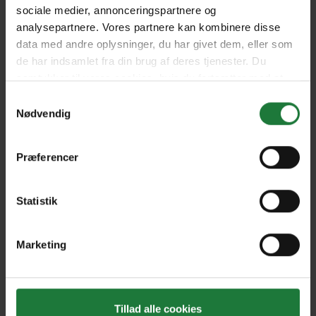
sociale medier, annonceringspartnere og
analysepartnere. Vores partnere kan kombinere disse
data med andre oplysninger, du har givet dem, eller som
de har indsamlet fra din brug af deres tjenester. Du
samtykker til vores cookies, hvis du fortsætter med at
Nyt i Pling
anvende vores hjemmeside.
Samtykkevalg
Nødvendig
Gavekort
Pling Favorit
Præferencer
Pling Kombi
Danske magasiner
Statistik
Ofte stillede spørgsmål
Marketing
Drift
Enkeltsalg i Pling
Tillad alle cookies
Handelsbetingelser