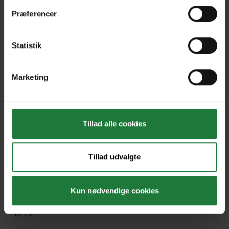
Præferencer
Forrige
Næste
Statistik
Marketing
Nyt i Pling
Gavekort
Tillad alle cookies
Pling Favorit
Pling Kombi
Tillad udvalgte
Danske magasiner
Kun nødvendige cookies
Ofte stillede spørgsmål
Drift