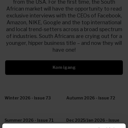
from the USA. For the first time, the South
African market will have the opportunity to read
exclusive interviews with the CEOs of Facebook,
Amazon, NIKE, Google and the top international
and local trend-setters across a broad spectrum
of industries. South Africans are crying out for a
younger, hipper business title – and now they will
have one!
Kom igang
Winter 2026 - Issue 73
Autumn 2026 - Issue 72
Summer 2026 - Issue 71
Dec 2025/Jan 2026 - Issue
70