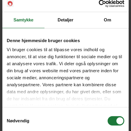
Samtykke
Detaljer
Om
G20 Special Edition 2025 -
Spring 2025 - Issue 68
Issue 69
Denne hjemmeside bruger cookies
Spring 2024 - issue 64
Winter 2025 - Issue 67
Vi bruger cookies til at tilpasse vores indhold og
annoncer, til at vise dig funktioner til sociale medier og til
at analysere vores trafik. Vi deler også oplysninger om
Autumn 2025 - Issue 66
Dec 2024/Jan 2025 - Issue
din brug af vores website med vores partnere inden for
65
sociale medier, annonceringspartnere og
analysepartnere. Vores partnere kan kombinere disse
data med andre oplysninger, du har givet dem, eller som
May/Jun 2024 - issue 63
Jan/Feb 2024 - issue 62
de har indsamlet fra din brug af deres tjenester. Du
samtykker til vores cookies, hvis du fortsætter med at
anvende vores hjemmeside.
Samtykkevalg
Nødvendig
Oct/Nov 2023 - issue 61