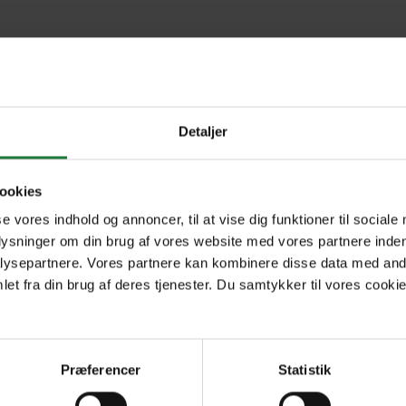
Invierno 2025-26
Otoño 2025
Ve
Detaljer
ookies
Forrige
Næste
1
se vores indhold og annoncer, til at vise dig funktioner til sociale
plysninger om din brug af vores website med vores partnere inden
ysepartnere. Vores partnere kan kombinere disse data med andr
et fra din brug af deres tjenester. Du samtykker til vores cookie
Præferencer
Statistik
R
Nyt i Pling
+4