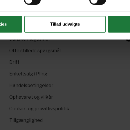
Gavekort
Sk
Pling Favorit
p
ies
Tillad udvalgte
Pling Kombi
F
Danske magasiner
Ofte stillede spørgsmål
Drift
Enkeltsalg i Pling
Handelsbetingelser
Ophavsret og vilkår
Cookie- og privatlivspolitik
Tillgænglighed