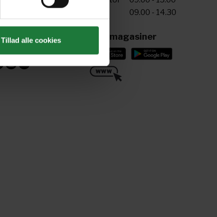
Fre
09.00 - 14.30
riv til os
ling@aller.com
Læs magasiner
Tillad alle cookies
ind os her