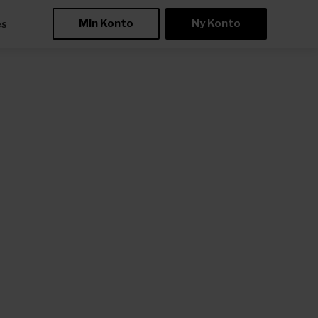
Min Konto
Ny Konto
æs