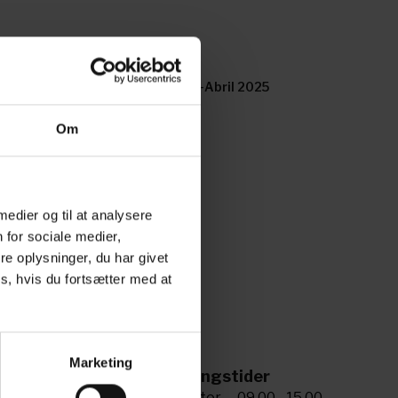
rano 2025
Marzo-Abril 2025
Om
 medier og til at analysere
 for sociale medier,
e oplysninger, du har givet
s, hvis du fortsætter med at
Marketing
ing til os
Åbningstider
5 72 34 20 81
Man-tor
09.00 - 15.00