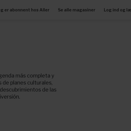
eg er abonnent hos Aller
Se alle magasiner
Log ind og l
 agenda más completa y
s de planes culturales,
 descubrimientos de las
iversión.