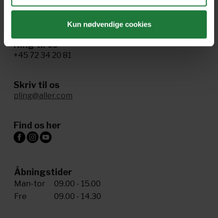
Administrer samtykke
Kun nødvendige cookies
Ring til os
+45 72 34 20 81
Skriv til os
pling@aller.com
Find os her
Åbningstider
Man-tor
09.00 - 15.00
Fre
09.00 - 14.30