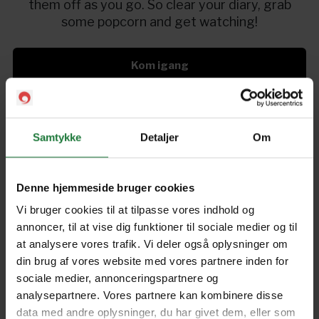
them off as you go. So clear your diary, grab
some popcorn and get watching!
Kom igang
Samtykke
Detaljer
Om
500 Must See Movies (5th
Edition)
Denne hjemmeside bruger cookies
Forrige
Næste
Vi bruger cookies til at tilpasse vores indhold og
annoncer, til at vise dig funktioner til sociale medier og til
at analysere vores trafik. Vi deler også oplysninger om
din brug af vores website med vores partnere inden for
sociale medier, annonceringspartnere og
analysepartnere. Vores partnere kan kombinere disse
Nyt i Pling
data med andre oplysninger, du har givet dem, eller som