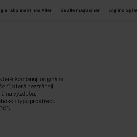
eg er abonnent hos Aller
Se alle magasiner
Log ind og l
teré kombinují originální
šení, která neztrácejí
hů na výzdobu,
hokoli typu prostředí.
2005.