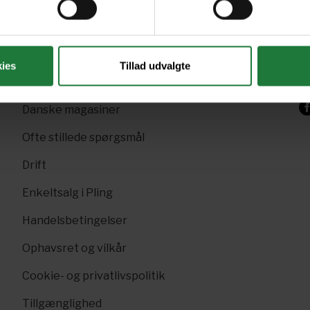
+4
Gavekort
Sk
Pling Favorit
p
ies
Tillad udvalgte
Pling Kombi
F
Danske magasiner
Ofte stillede spørgsmål
Drift
Enkeltsalg i Pling
Handelsbetingelser
Ophavsret og vilkår
Cookie- og privatlivspolitik
Tillgænglighed