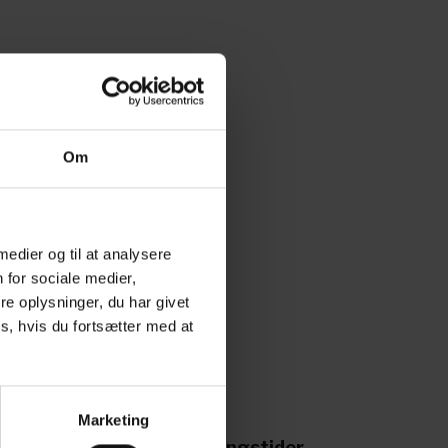
Om
 medier og til at analysere
 for sociale medier,
e oplysninger, du har givet
s, hvis du fortsætter med at
Marketing
ing til os
Åbningstider