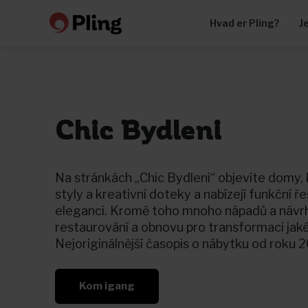
Hvad er Pling?
J
Chic Bydleni
Na stránkách „Chic Bydleni“ objevíte domy, k
styly a kreativní doteky a nabízejí funkční ře
eleganci. Kromě toho mnoho nápadů a návr
restaurování a obnovu pro transformaci jaké
Nejoriginálnější časopis o nábytku od roku 
Kom igang