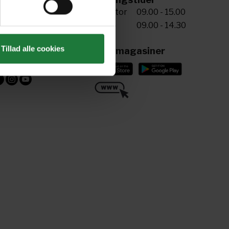
5 72 34 20 81
Man-tor
09.00 - 15.00
Fre
09.00 - 14.30
riv til os
ling@aller.com
Tillad alle cookies
Læs magasiner
ind os her