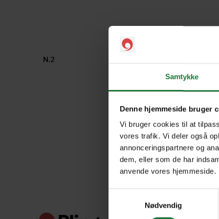
N.2
N.1
Samtykke
Denne hjemmeside bruger c
Vi bruger cookies til at tilpas
vores trafik. Vi deler også o
annonceringspartnere og anal
dem, eller som de har indsaml
anvende vores hjemmeside.
Samtykkevalg
Nødvendig