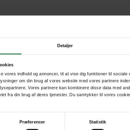
Detaljer
ookies
Forrige
Næste
se vores indhold og annoncer, til at vise dig funktioner til sociale
1
plysninger om din brug af vores website med vores partnere inden
ysepartnere. Vores partnere kan kombinere disse data med andr
et fra din brug af deres tjenester. Du samtykker til vores cookie
Præferencer
Statistik
R
Nyt i Pling