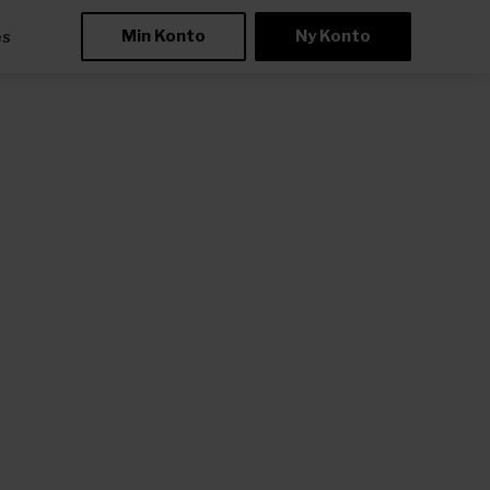
Min Konto
Ny Konto
æs