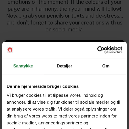
emotions of the moment. If the colours of your
page are in harmony, then your mind will follow!
Now… grab your pencils or texts and de-stress
and don’t forget to share your creations with us
on social media.
Kom igang
Samtykke
Detaljer
Om
Colouring Book: Favourites
IV
Denne hjemmeside bruger cookies
Vi bruger cookies til at tilpasse vores indhold og
annoncer, til at vise dig funktioner til sociale medier og til
Forrige
Næste
at analysere vores trafik. Vi deler også oplysninger om
din brug af vores website med vores partnere inden for
sociale medier, annonceringspartnere og