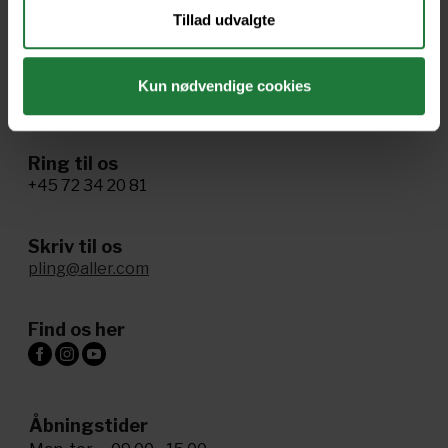
Cookie- og privatlivspolitik
Tillad udvalgte
Tillgænglighed
Administrer samtykke
Kun nødvendige cookies
Ring til os
+45 72 34 20 81
Skriv til os
pling@aller.com
Find os her
Åbningstider