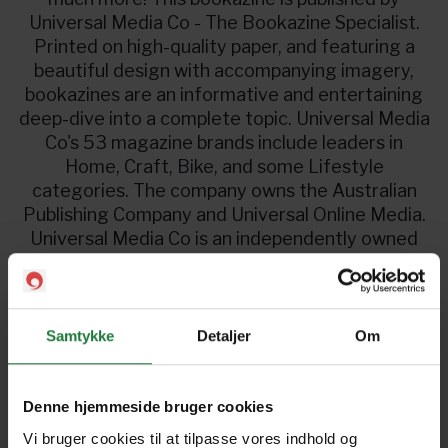
Universal Media Co - The Bookazine Specialist.
Printed on high-quality paper, and featuring a
beautiful design with accompanying imagery,
bookazines are an informative and entertaining
deep-dive into a complete topic. Universal Media
Co's 53 magazine brands include leaders in
Home, Craft, Bike, and some Lifestyle
categories. The company owns the Australian
Publishing Company and Universal Online Media.
Universal Media Co is an independently owned
private company. Additional Information Year
Published: 2022 Size: 220mm x 300mm Pages:
178 Material: Made from premium quality paper
"
Samtykke
Detaljer
Om
Kom igang
Denne hjemmeside bruger cookies
Vi bruger cookies til at tilpasse vores indhold og