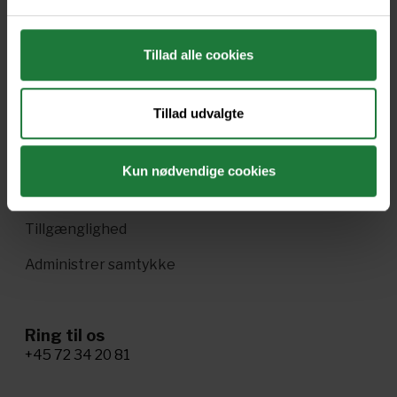
Ofte stillede spørgsmål
Drift
Tillad alle cookies
Enkeltsalg i Pling
Tillad udvalgte
Handelsbetingelser
Ophavsret og vilkår
Kun nødvendige cookies
Cookie- og privatlivspolitik
Tillgænglighed
Administrer samtykke
Ring til os
+45 72 34 20 81