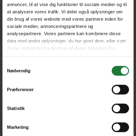
annoncer, til at vise dig funktioner til sociale medier og til
at analysere vores trafik. Vi deler også oplysninger om
WellBeing Fit & Flexible
din brug af vores website med vores partnere inden for
sociale medier, annonceringspartnere og
analysepartnere. Vores partnere kan kombinere disse
Forrige
Næste
data med andre oplysninger, du har givet dem, eller som
de har indsamlet fra din brug af deres tjenester. Du
samtykker til vores cookies, hvis du fortsætter med at
anvende vores hjemmeside.
Samtykkevalg
Nødvendig
Nyt i Pling
Præferencer
Gavekort
Pling Favorit
Statistik
Pling Kombi
Marketing
Danske magasiner