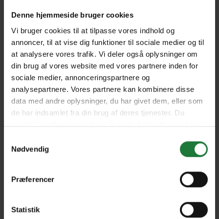
Denne hjemmeside bruger cookies
Agosto/Settembre - 2024
Giugno/Luglio - 2024
Vi bruger cookies til at tilpasse vores indhold og
annoncer, til at vise dig funktioner til sociale medier og til
at analysere vores trafik. Vi deler også oplysninger om
Aprile/Maggio - 2024
Febbraio/Marzo - 2024
din brug af vores website med vores partnere inden for
sociale medier, annonceringspartnere og
analysepartnere. Vores partnere kan kombinere disse
Dicembre/Gennnaio - 2024
Ottobre/Novembre - 2023
data med andre oplysninger, du har givet dem, eller som
de har indsamlet fra din brug af deres tjenester. Du
samtykker til vores cookies, hvis du fortsætter med at
Forrige
Næste
anvende vores hjemmeside.
Samtykkevalg
Nødvendig
Præferencer
Nyt i Pling
Statistik