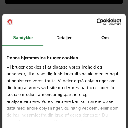
Glamour Bonus Issue 2024
Samtykke
Detaljer
Om
Forrige
Næste
Denne hjemmeside bruger cookies
Vi bruger cookies til at tilpasse vores indhold og
annoncer, til at vise dig funktioner til sociale medier og til
at analysere vores trafik. Vi deler også oplysninger om
Nyt i Pling
din brug af vores website med vores partnere inden for
sociale medier, annonceringspartnere og
Gavekort
analysepartnere. Vores partnere kan kombinere disse
data med andre oplysninger, du har givet dem, eller som
Pling Favorit
de har indsamlet fra din brug af deres tjenester. Du
Pling Kombi
samtykker til vores cookies, hvis du fortsætter med at