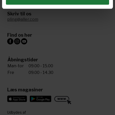
Skriv til os
pling@aller.com
Find os her
Åbningstider
Man-tor
09.00 - 15.00
Fre
09.00 - 14.30
Læs magasiner
Udbydes af