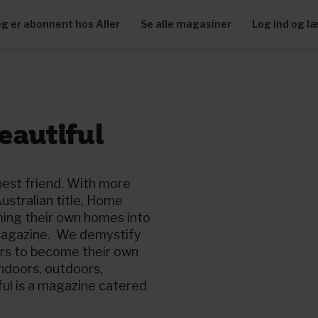
eg er abonnent hos Aller
Se alle magasiner
Log ind og l
eautiful
est friend. With more
stralian title, Home
ming their own homes into
 magazine. We demystify
rs to become their own
indoors, outdoors,
ul is a magazine catered