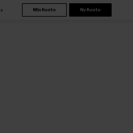
Min Konto
Ny Konto
æs