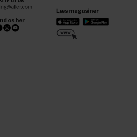
riv til os
ling@aller.com
Læs magasiner
ind os her