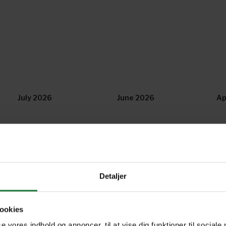
July 2026
June 2026
Ap
January 2026
December 2025
No
Detaljer
July 2025
June 2025
Ma
ookies
January 2025
December 2024
No
se vores indhold og annoncer, til at vise dig funktioner til sociale