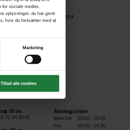
 for sociale medier,
e oplysninger, du har givet
y 2024
April 2024
s, hvis du fortsætter med at
Marketing
Tillad alle cookies
ing til os
Åbningstider
5 72 34 20 81
Man-tor
09.00 - 15.00
Fre
09.00 - 14.30