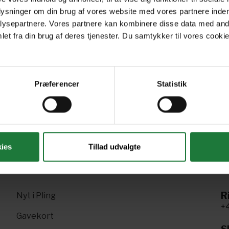
plysninger om din brug af vores website med vores partnere inden
ysepartnere. Vores partnere kan kombinere disse data med andr
July 2024
June 2024
Ma
et fra din brug af deres tjenester. Du samtykker til vores cookie
Præferencer
Statistik
Forrige
Næste
1
2
3
4
5
6
7
ies
Tillad udvalgte
R
Nyt i Pling
+4
Gavekort