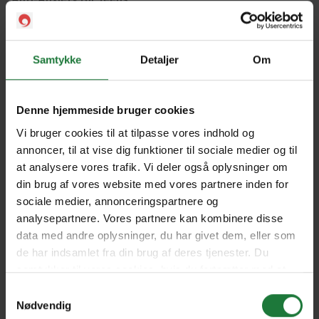
Forrige
Næste
Samtykke
Detaljer
Om
Denne hjemmeside bruger cookies
Vi bruger cookies til at tilpasse vores indhold og
Nyt i Pling
annoncer, til at vise dig funktioner til sociale medier og til
at analysere vores trafik. Vi deler også oplysninger om
Gavekort
din brug af vores website med vores partnere inden for
sociale medier, annonceringspartnere og
Pling Favorit
analysepartnere. Vores partnere kan kombinere disse
Pling Kombi
data med andre oplysninger, du har givet dem, eller som
de har indsamlet fra din brug af deres tjenester. Du
Danske magasiner
samtykker til vores cookies, hvis du fortsætter med at
anvende vores hjemmeside.
Samtykkevalg
Ofte stillede spørgsmål
Nødvendig