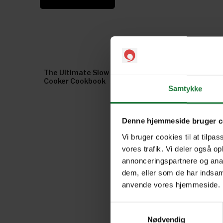
The Ultimate Slow
Cooker Cookbook
Samtykke
Denne hjemmeside bruger c
Vi bruger cookies til at tilpas
vores trafik. Vi deler også o
annonceringspartnere og anal
dem, eller som de har indsaml
anvende vores hjemmeside.
Samtykkevalg
Nødvendig