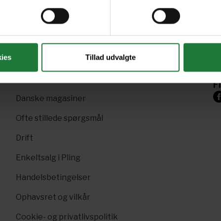
R
Nyt i Pling
+4
Gavekort
Sk
ies
Tillad udvalgte
Pling Favorit
p
Pling Kombi
F
Danske magasiner
Ofte stillede spørgsmål
Drift
Enkeltsalg i Pling
Handelsbetingelser
Ophavsret og vilkår
Cookie- og privatlivspolitik