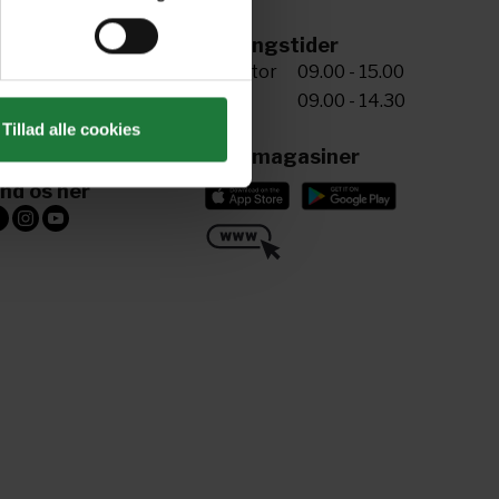
ing til os
Åbningstider
5 72 34 20 81
Man-tor
09.00 - 15.00
Fre
09.00 - 14.30
riv til os
Tillad alle cookies
ling@aller.com
Læs magasiner
ind os her