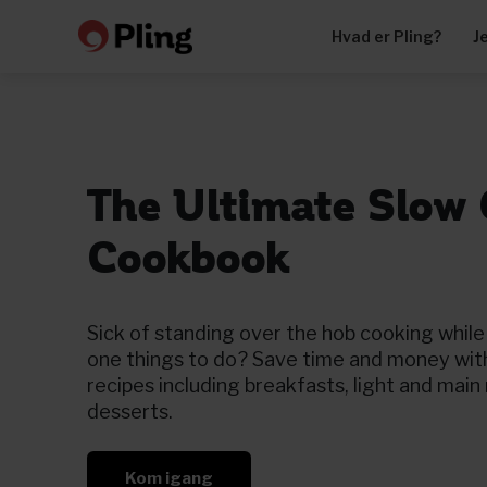
Hvad er Pling?
J
The Ultimate Slow
Cookbook
Sick of standing over the hob cooking while 
one things to do? Save time and money wit
recipes including breakfasts, light and main
desserts.
Kom igang