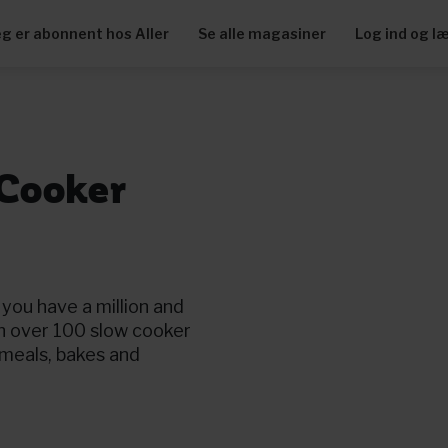
eg er abonnent hos Aller
Se alle magasiner
Log ind og l
 Cooker
you have a million and
h over 100 slow cooker
 meals, bakes and