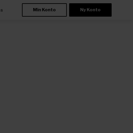
Min Konto
Ny Konto
æs