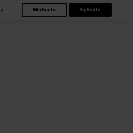
Min Konto
Ny Konto
æs