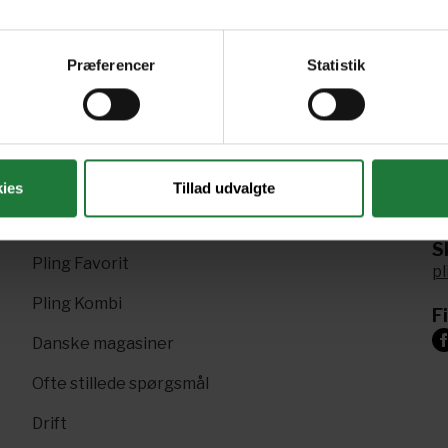
Præferencer
Statistik
R
Nyt i Pling
ies
Tillad udvalgte
+4
Gavekort
Sk
Pling Favorit
p
Pling Kombi
F
Danske magasiner
Ofte stillede spørgsmål
Drift