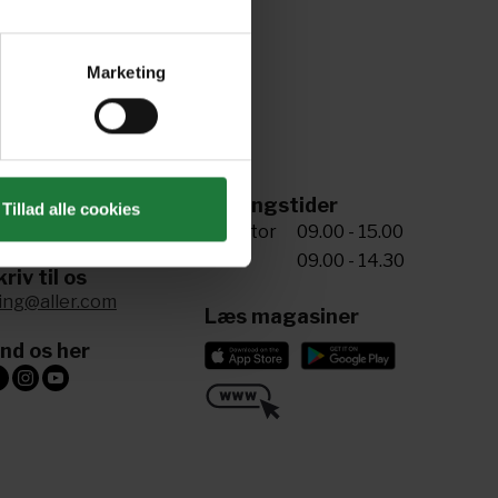
Marketing
ing til os
Åbningstider
Tillad alle cookies
5 72 34 20 81
Man-tor
09.00 - 15.00
Fre
09.00 - 14.30
riv til os
ling@aller.com
Læs magasiner
ind os her