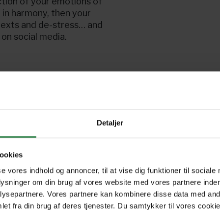
ction of your emotions of
 in harmony, then your
 texts and de-stress… and
 on social media.
Detaljer
ookies
se vores indhold og annoncer, til at vise dig funktioner til sociale
plysninger om din brug af vores website med vores partnere inden
ysepartnere. Vores partnere kan kombinere disse data med andr
et fra din brug af deres tjenester. Du samtykker til vores cookie
Forrige
Næste
1