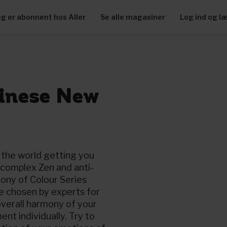
eg er abonnent hos Aller
Se alle magasiner
Log ind og l
hinese New
 the world getting you
complex Zen and anti-
ony of Colour Series
re chosen by experts for
overall harmony of your
nt individually. Try to