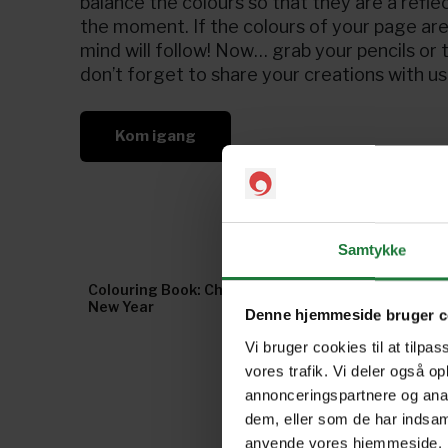
balance the colours so that they are a refle
the moment. If the colours of your page are
mind will follow! Now… grab your pencils or
don’t forget to share your creations with us
Kom igang
Samtykke
Colouring Book: Chinese
New Year
Denne hjemmeside bruger c
Vi bruger cookies til at tilpas
vores trafik. Vi deler også o
annonceringspartnere og anal
dem, eller som de har indsaml
anvende vores hjemmeside.