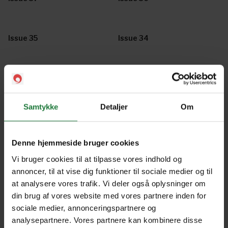
Issue 35
Issue 34
Issue 33
Issue 31
Samtykke
Detaljer
Om
Issue 32
Issue 30
Denne hjemmeside bruger cookies
Issue 29
Issue 28
Vi bruger cookies til at tilpasse vores indhold og
annoncer, til at vise dig funktioner til sociale medier og til
at analysere vores trafik. Vi deler også oplysninger om
din brug af vores website med vores partnere inden for
Issue 27
Issue 26
sociale medier, annonceringspartnere og
analysepartnere. Vores partnere kan kombinere disse