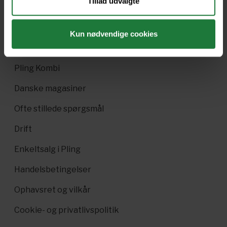
Tillad udvalgte
Nyt i Pling
Gavekort
Kun nødvendige cookies
Pling Favorit
Pling Kombi
Danske magasiner
Ofte stillede spørgsmål
Drift
Enkeltsalg i Pling
Handelsbetingelser
Ophavsret og vilkår
Cookie- og privatlivspolitik