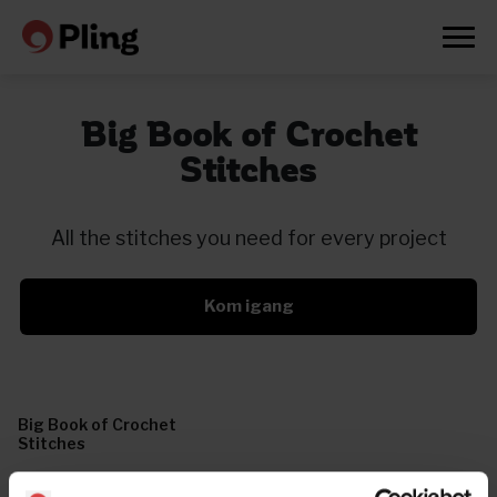
Big Book of Crochet
Stitches
All the stitches you need for every project
Kom igang
Big Book of Crochet
Stitches
Prøv en måned gratis