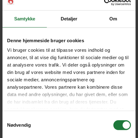
Forrige
Næste
Samtykke
Detaljer
Om
Denne hjemmeside bruger cookies
Nyt i Pling
Vi bruger cookies til at tilpasse vores indhold og
annoncer, til at vise dig funktioner til sociale medier og til
Gavekort
at analysere vores trafik. Vi deler også oplysninger om
din brug af vores website med vores partnere inden for
Pling Favorit
sociale medier, annonceringspartnere og
Pling Kombi
analysepartnere. Vores partnere kan kombinere disse
data med andre oplysninger, du har givet dem, eller som
Danske magasiner
de har indsamlet fra din brug af deres tjenester. Du
samtykker til vores cookies, hvis du fortsætter med at
Ofte stillede spørgsmål
anvende vores hjemmeside.
Samtykkevalg
Drift
Nødvendig
Enkeltsalg i Pling