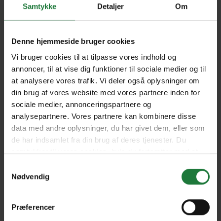
Samtykke
Detaljer
Om
November - December
September - October 2024
2024
Denne hjemmeside bruger cookies
Vi bruger cookies til at tilpasse vores indhold og
July - August 2024
May - June 2024
annoncer, til at vise dig funktioner til sociale medier og til
at analysere vores trafik. Vi deler også oplysninger om
din brug af vores website med vores partnere inden for
March - April 2024
January - February 2024
sociale medier, annonceringspartnere og
analysepartnere. Vores partnere kan kombinere disse
data med andre oplysninger, du har givet dem, eller som
de har indsamlet fra din brug af deres tjenester. Du
November - December
September - October 2023
2023
samtykker til vores cookies, hvis du fortsætter med at
anvende vores hjemmeside.
Samtykkevalg
Nødvendig
Forrige
Næste
Præferencer