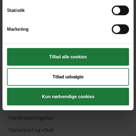
Statistik
Nyt i Pling
Marketing
Gavekort
Pling Favorit
Tillad alle cookies
Pling Kombi
Danske magasiner
Tillad udvalgte
Ofte stillede spørgsmål
Drift
Kun nødvendige cookies
Enkeltsalg i Pling
Handelsbetingelser
Ophavsret og vilkår