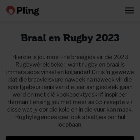
Braai en Rugby 2023
Hierdie is jou moet-hê braaigids vir die 2023
Rugbywêreldbeker, want rugby en braai is
immers soos vinkel en koljander! Dit is ’n gewewe
dat die braavleisvure naweek na naweek vir die
sportgebeurtenis van die jaar aangesteek gaan
word en met dié kookboektydskrif inspireer
Herman Lensing jou met meer as 65 resepte vir
disse wat jy oor die kole en in die vuur kan maak.
Rugbylegendes deel ook staaltjies oor hul
loopbaan.
Prøv en måned gratis