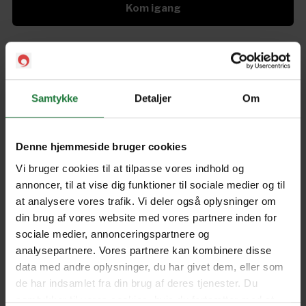
Kom igang
Uitgawe 1 2023
Samtykke
Detaljer
Om
Forrige
Næste
Denne hjemmeside bruger cookies
Vi bruger cookies til at tilpasse vores indhold og
annoncer, til at vise dig funktioner til sociale medier og til
at analysere vores trafik. Vi deler også oplysninger om
din brug af vores website med vores partnere inden for
Nyt i Pling
sociale medier, annonceringspartnere og
analysepartnere. Vores partnere kan kombinere disse
Gavekort
data med andre oplysninger, du har givet dem, eller som
Pling Favorit
de har indsamlet fra din brug af deres tjenester. Du
samtykker til vores cookies, hvis du fortsætter med at