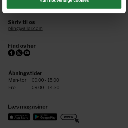
Kun nødvendige cookies
+45 72 34 20 81
Skriv til os
pling@aller.com
Find os her
Åbningstider
Man-tor
09.00 - 15.00
Fre
09.00 - 14.30
Læs magasiner