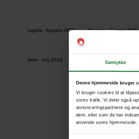
Lugliio - Agosto 2025
Maggio - Giugno 2025
June - July 2024
May - June 2024
Samtykke
Denne hjemmeside bruger c
Vi bruger cookies til at tilpas
vores trafik. Vi deler også o
annonceringspartnere og anal
dem, eller som de har indsaml
anvende vores hjemmeside.
Samtykkevalg