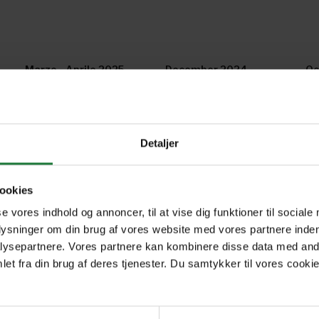
Marzo - Aprile 2025
December 2024 -
Oc
January 2025
2
February - March 2024
December - January
Oc
Detaljer
2024
20
ookies
se vores indhold og annoncer, til at vise dig funktioner til sociale
plysninger om din brug af vores website med vores partnere inden
Forrige
Næste
1
ysepartnere. Vores partnere kan kombinere disse data med andr
et fra din brug af deres tjenester. Du samtykker til vores cookie