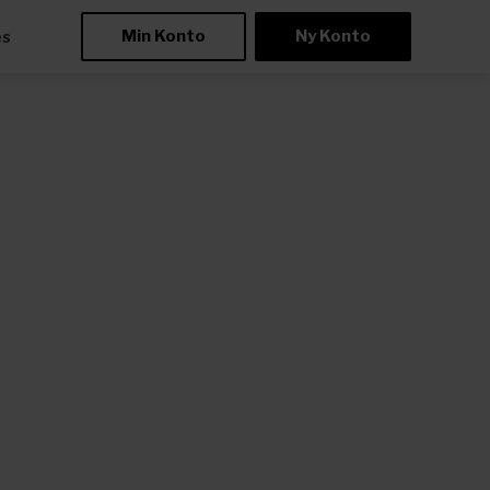
Min Konto
Ny Konto
æs