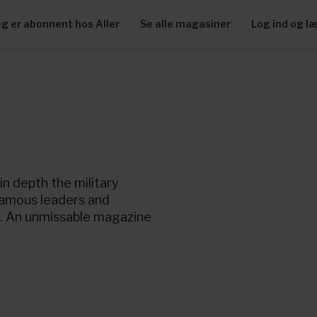
eg er abonnent hos Aller
Se alle magasiner
Log ind og l
in depth the military
famous leaders and
. An unmissable magazine