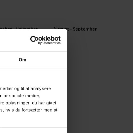
tober - November
August - September
024
2024
tober - November
Om
23
 medier og til at analysere
 for sociale medier,
e oplysninger, du har givet
s, hvis du fortsætter med at