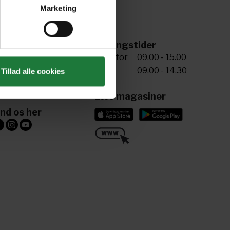
Marketing
ing til os
Åbningstider
5 72 34 20 81
Man-tor
09.00 - 15.00
Fre
09.00 - 14.30
Tillad alle cookies
riv til os
ling@aller.com
Læs magasiner
ind os her