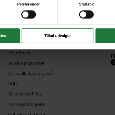
Præferencer
Statistik
R
Nyt i Pling
+4
Gavekort
ies
Tillad udvalgte
Sk
Pling Favorit
p
Pling Kombi
F
Danske magasiner
Ofte stillede spørgsmål
Drift
Enkeltsalg i Pling
Handelsbetingelser
Ophavsret og vilkår