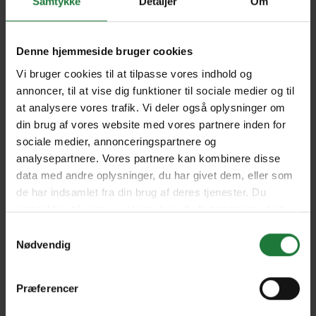
Samtykke
Detaljer
Om
2403
2402
Denne hjemmeside bruger cookies
Vi bruger cookies til at tilpasse vores indhold og
2401
2312
annoncer, til at vise dig funktioner til sociale medier og til
at analysere vores trafik. Vi deler også oplysninger om
din brug af vores website med vores partnere inden for
sociale medier, annonceringspartnere og
2311
2310
analysepartnere. Vores partnere kan kombinere disse
data med andre oplysninger, du har givet dem, eller som
de har indsamlet fra din brug af deres tjenester. Du
2309
samtykker til vores cookies, hvis du fortsætter med at
anvende vores hjemmeside.
Samtykkevalg
Nødvendig
Forrige
Næste
Præferencer