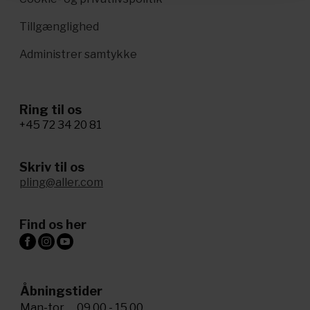
Tillgænglighed
Administrer samtykke
Ring til os
+45 72 34 20 81
Skriv til os
pling@aller.com
Find os her
Åbningstider
Man-tor
09.00 - 15.00